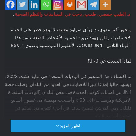
د. الطيب حمضي، طبيب، باحث في السياسات والنظم الصحية
.
متحور أكثر عدوى، دون أي ضراوة معينة، لا يوجد خطر على الحياة
الاجتماعية، ولكن جهود كبيرة لحماية الأشخاص الضعفاء من هذا
“الوباء الثلاثي”: COVID JN.1، الأنفلونزا الموسمية وعدوى RSV. 1.
لماذا الحديث عن JN.1؟
تم اكتشاف هذا المتحور في الولايات المتحدة في نهاية غشت 2023،
ويشهد حاليا إقلاعا كبيرا للإصابات في العديد من البلدان. وصلت حصة
JN.1 بين اصابات كوفيد الجديدة في بعض البلدان (الولايات المتحدة
الأمريكية وفرنسا….) الى 50٪، وأصبحت مهيمنة في غضون أسابيع
قليلة.. ومن المرشح ليصبح سائدا في أجزاء كثيرة من العالم في
غضون أسابيع. قليلة
اظهر المزيد
2. ما هو متحور JN.1 ؟