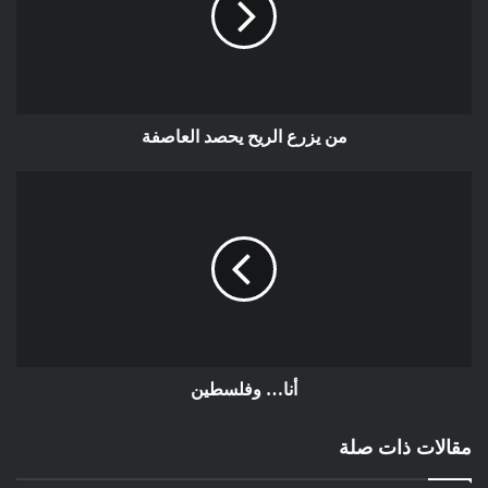
بالمتحور في حد ذاته.
4. هل التلقيح لا يزال يحمي ؟
نعم ، لا يزال يحمي من المرض الشديد والموت على الرغم من
من يزرع الريح يحصد العاصفة
الهروب المناعي ل. JN.1. تظل مناعتنا المكتسبة من خلال التلقيح أو
العدوى السابقة حصنا ضد الأشكال الحادة من خلال الأجسام المضادة
التي لا تزال موجودة، وبفضل المناعة الخلوية. لكن التلقيح لم يعد
يوفر حماية كافية ضد العدوى. من المرجح أن يصاب الأشخاص الذين
تم تطعيمهم أو الذين أصيبوا بالفعل بكوفيد 19 بسهولة بالمتحور
الجديد، ولكن دون أن يهددهم الخطر.
5. ما الذي يمكن أن نتوقعه في الأسابيع المقبلة في المغرب وأماكن
أخرى؟
أنا… وفلسطين
خطر الإصابة ب “الثلاثية الوبائية” : من المرجح أن ينضاف JN.1 شديد
مقالات ذات صلة
العدوى في بداية موسم البرد إلى أمراض الشتاء المعتادة الأخرى
التي لا تخلو من المخاطر الصحية ، وهي بشكل أساسي : الأنفلونزا