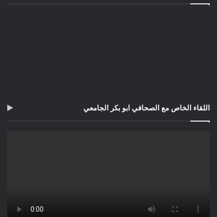
المعرضون لخطر الإصابة بمرض شديد؟ مخاطر على الحياة
الاجتماعية والاقتصادية؟ هل هناك طريقة لحماية نفسك؟
اللقاء الخاص مع الصحافي ابو بكر الجامعي