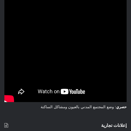
لحماية أنفسهم من الخطر من خلال التلقيح بشكل صحيح ضد
الأنفلونزا (لا يزال هناك وقت) وكوفيد19، واحترام الإجراءات الحاجزية.
8. هل هناك طريقة للحماية؟
هناك الكثير من الوسائل. تلقيح الأشخاص دوي الهشاشة الإجراءات
الحاجزية. تحمي الأدوية المضادة للفيروسات الفئات الأكثر هشاشة،
ادا تم اجراء الفحص في الوقت المناسب. ارتداء الكمامة في الأماكن
المزدحمة أو المغلقة أو سيئة التهوية. بالنسبة للشباب، الإجراءات
الحاجزية، وبمجرد ظهور الأعراض، المكوث في البيت، والسعال
والعطس في المرفق أو في منديل، وغسل اليدين بانتظام بالصابون،
والحفاظ على تهوية الغرف.
* ثمانية أشياء يجب معرفتها عن متحور JN.1 الجديد * د. الطيب
حصري
: وضع المجتمع المدني بالعيون ومشاكل الساكنة
حمضي، طبيب، باحث في السياسات والنظم الصحية. لماذا نتحدث
عن JN.1؟ ما هو متحور JN.1؟ ما هي أعراض متحور JN.1، وهل
يسبب مرضا أكثر حدة؟ هل التلقيح لا زال يحمي؟ ما الذي يمكن أن
إعلانات تجارية
نتوقعه في الأسابيع المقبلة في المغرب وأماكن أخرى؟ الأشخاص