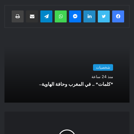
فيسبوك
تويتر
لينكدإن
ماسنجر
واتساب
تيلقرام
مشاركة عبر البريد
هو متحور فرعي من BA.2.86 بيرولا، من سلالة أوميكرون، تصنفه
طباعة
منظمة الصحة العالمية كمتحور مثير للاهتمام، أكثر بقليل من مرحلة
المتحور تحت المراقبة وأقل من حالة متحور مثير للقلق. كما تم
تصنيفه على أنه متحور كامل، بدلا من متحور فرعي من BA.2.86
بسبب الخصائص التي اكتسبها. يبدو أنه اكتسب، من خلال طفراته
المتعددة، القدرة على التهرب المناعي ضد الاجسام المضادة المتأتية
من عدوى سابقة أو التلقيح.
شخصيات
3. ما هي أعراض متحور JN.1 ، وهل يسبب مرضا أكثر خطورة؟
منذ 24 ساعة
*كلمات* .. في المغرب وحافة الهاوية–
نفس أعراض المتحورات أوميكرون: الحمى والسعال والتهاب
الحنجرة والتعب وآلام العضلات والمفاصل والإسهال والقيء، مع ربما
عودة أعراض فقدان الذوق أو الشم. لا يوجد ما يشير حتى الآن إلى أن
JN.1 أكثر ضراوة من سابقاتها من سلالة أوميكرون. من المرجح أن
تشهد البلدان مزيدا من الانتشار المكثف للفيروس، والمزيد من
الحالات المرتبطة بزيادة الانتشار وليس بزيادة المخاطر المتعلقة