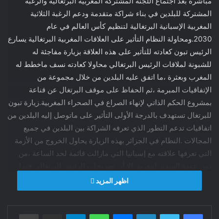
مباشرة بعد اجتماع اللجنة المشتركة المغربية البرتغالية والرغبة
المشتركة للبلدين في بناء شراكة متقدمة ودعم الرغبة الثلاثية
المغربية الإسبانية البرتغالية لتنظيم كأس العالم في عام
2030.ومحاولة النظام التأثير على العلاقات المغربية البرتغالية يسارع
الرئيس تبون كعادته للتأثير على هذه العلاقة بزيارة مفاجئة له
للشبونة لملاقات الرئيس البرتغالي محاولا كعادته نسف ماخطط له
المغرب وبعثرة ،ما اتفق عليه البلدين من خلال مجموعة من
الإتفاقيات المبرمة ،ثم الحفاظ على موقف البرتغال عن قناعة
بمشروع الحكم الذاتي لإنهاء الصراع في الصحراء المغربية.زيارة تبون
للبرتغال تستهدف بالدرجة الأولى التأثير على ماتوصل إليه البلدين من
اتفاقيات تدعم التطور الذي تعرفه الشراكة بين البلدين في جميع
المجالات .النظام في الجزائر بهذه الزيارة يحاول الخروج من الأزمة
التي تعرفها علاقته مع إسبانيا التي مازالت قائمة لحد الساعة ،من
دون عودة السفير لمدريد .إلا أن تصريحات الرئيس البرتغالي فيما
يخص قضية الصحراء كانت مفاجئة وغير منتظرة لتبون وتؤكد
اظهر المزيد
بالملموس موقف البرتغال الثابت الداعم للقرارات الصادرة في الأمم
المتحدة والمدعم لمسلسل الحوار السياسي الذي تشرف عليه الأمم
فيسبوك
تويتر
لينكدإن
ماسنجر
واتساب
تيلقرام
مشاركة عبر البريد
طباعة
المتحدة،ولم يخفي موقفه الداعم لمشروع الحكم الذاتي كخيار بناء