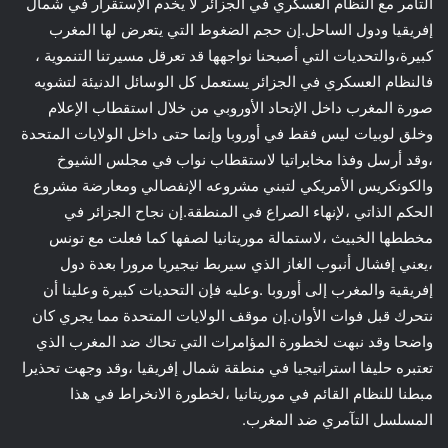
التآمر مع النظام العسكري في الجزائر لا يخدم الإستقرار في شمال
إفريقيا ودول الساحل.إن حجم الضغوط التي يتعرض لها المغرب
كبيرة،والتحديات التي أصبحنا نواجهها قد تعرقل مسيرتنا التنموية ،
فالنظام العسكري في الجزائر يستعمل كل الوسائل الدنيئة لتشويه
صورة المغرب داخل الإتحاد الأوروبي من خلال استقطاب الإعلام
وخلق لوبيات ليس فقط في أوروبا وإنما حتى داخل الولايات المتحدة
،وقد أرسل وفذا مخابراتيا لاستقطاب نواب في مجلس الشيوخ
والكونكريس الأمريكي لتبني مشروعه الإنفصالي ومعارضة مشروع
الحكم الذاتي ،لإنهاء الصراع في المنطقة.إن نجاح الجزائر في
مخططها الخبيث ،لاستمالة موريتانيا لصفها كما فعلت مع تونس
،يعني إفشال أنبوب الغاز الذي سيربط نيجيريا مرورا بعدة دول
إفريقية والمغرب إلى أوروبا .وعليه فإن التحديات كبيرة وعلينا أن
نتحرك قبل فوات الأوان.إن موقف الولايات المتحدة مما يجري كان
واضحا وقد نبهت لخطورة المؤامرات التي تحاك ضد المغرب الذي
تعتبره حليفا استراتيجيا في منطقة شمال إفريقيا ،وقد وجهت تحذيرا
مبطنا للنظام القائم في موريتانيا ،لخطورة الانخراط في هذا
المسلسل التآمري ضد المغرب.