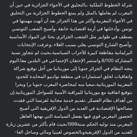
شركة الخطوط الملكية ،بالتحليق في الأجواء الجزائرية في حين أن
المغرب لم يعاملها بالمثل ولم يمنع الخطوط الجزائرية من التحليق
في الأجواء المغربية.وأكثر من هذا الجزائر بعد أن أنهت مهمتها في
تونس ،وأدخلتها في أزمة اقتصادية خانقة ،وأصبح الشعب التونسي
يصطف في طوابير مثل الشعب الجزائري بحثا عن المواد الأساسية
،وأصبح الشارع التونسي يغلي بسبب الغلاء ،وعرفت الإنتخابات
البرلمانية مقاطعة كبيرة للأحزاب السياسية،بحيث لم تتجاوز نسبة
المشاركة 8/100.واستمر الإحتقان الإجتماعي في البلدين معا.اليوم
يتجه النظام في الجزائر جنوبا إلى موريتانيا من أجل توقيع شراكة
واتفاقيات لخلق استثمارات في منطقة نواديبو المحايدة للحدود
المغربية الموريتانية،سعيا منه لمحاصرة المغرب جنوبا برا وبحرا
بتوقيع اتفاقية مع موريتانيا للمراقبة الأمنية للسواحل الموريتانية.إن
من أهداف نظام العسكر ،تقديم خدمة مجانية لفرنسا التي فقدت
مصالحها الإقتصادية في العديد من الدول الإفريقية التي أصبح
الحضور المغربي قوي فيها بفضل السياسة التي نهجها العاهل
المغربي منذ توليه الحكم سنة1999بحيث قام بأكثر من عشرين زيارة
للعديد من الدول الإفريقيةوبالخصوص لغينيا ومالي وساحل العا-