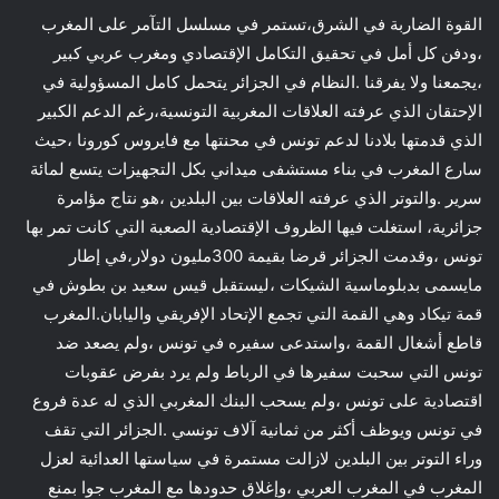
القوة الضاربة في الشرق،تستمر في مسلسل التآمر على المغرب
،ودفن كل أمل في تحقيق التكامل الإقتصادي ومغرب عربي كبير
،يجمعنا ولا يفرقنا .النظام في الجزائر يتحمل كامل المسؤولية في
الإحتقان الذي عرفته العلاقات المغربية التونسية،رغم الدعم الكبير
الذي قدمتها بلادنا لدعم تونس في محنتها مع فايروس كورونا ،حيث
سارع المغرب في بناء مستشفى ميداني بكل التجهيزات يتسع لمائة
سرير .والتوتر الذي عرفته العلاقات بين البلدين ،هو نتاج مؤامرة
جزائرية، استغلت فيها الظروف الإقتصادية الصعبة التي كانت تمر بها
تونس ،وقدمت الجزائر قرضا بقيمة 300مليون دولار،في إطار
مايسمى بدبلوماسية الشيكات ،ليستقبل قيس سعيد بن بطوش في
قمة تيكاد وهي القمة التي تجمع الإتحاد الإفريقي واليابان.المغرب
قاطع أشغال القمة ،واستدعى سفيره في تونس ،ولم يصعد ضد
تونس التي سحبت سفيرها في الرباط ولم يرد بفرض عقوبات
اقتصادية على تونس ،ولم يسحب البنك المغربي الذي له عدة فروع
في تونس ويوظف أكثر من ثمانية آلاف تونسي .الجزائر التي تقف
وراء التوتر بين البلدين لازالت مستمرة في سياستها العدائية لعزل
المغرب في المغرب العربي ،وإغلاق حدودها مع المغرب جوا بمنع