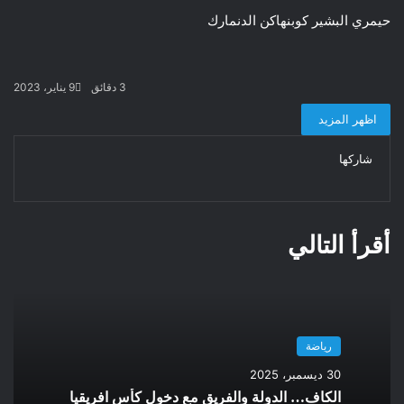
حيمري البشير كوبنهاكن الدنمارك
3 دقائق
9 يناير، 2023
اظهر المزيد
شاركها
تويتر
فيسبوك
لينكدإن
ماسنجر
ماسنجر
طباعة
واتساب
تيلقرام
مشاركة
عبر
البريد
أقرأ التالي
رياضة
30 ديسمبر، 2025
الكاف… الدولة والفريق مع دخول كأس افريقيا