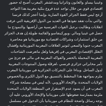
وغينيا بيساو .والغابون وتانزانيا ومدغشقر .المغرب أصبح له حضور
اقتصادي قوي من خلال تواجد عدة فروع بنكية مغربية.هذا التواجد
أزعج ليس فقط الجزائر القوة الضاربة ،وإنما أعجز كذلك فرنسا
،والتي بدأت تفقد نفوذها في العديد من الدول الإفريقية التي عرفت
انقلابات وطالبت برحيل القوات الفرنسية من أراضيها .والنموذج ما
حصل في غينيا ومالي ،وبوركينفاسو والقائمة طويلة.إن هدف الجزائر
من خلق استثمارات وشراكات اقتصادية مع موريتانيا هو محاصرة
المغرب جنوبا والسعي لتوتير العلاقات المغربية الموريتانية وإفشال
التغلل الإقتصادي المغربي في إفريقيا ولعل ماتعرضت الشاحنات
المغربية المحملة بالخضر والفواكه المغربية في مالي هو جزئ من
تآمر مخابراتي جزائري فرنسي ،لعرقلة وصول المنتوجات المغربية
لدول الساحل .وبناءا على التحركات الجزائرية في موريتانيا المغرب
ملزم بمواجهة هذا المخطط بالتنسيق مع الدول الكبرى وبالخصوص
الولايات المتحدة ،والإتحاد الأوروبي ،لأنه ليس في مصلحة شركاء
المغرب في أن يسود عدم الإستقرار في المنطقة.الولايات المتحدة
ملزمة بممارسة ضغوطها على موريتانيا والإتحاد الأوروبي عليه أن
يوجه رسائل واضحة للنظام في موريتانيا بأن الدخول في مسلسل