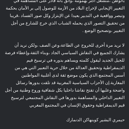
بالوطن ،منشغل أكثر بهمومه ،واثق بأنه قادر على المساهمة في
التغيير الإيجابي لإخراج البلاد من الأزمة للوصول إلى بر الأمان بحكمة
وتبصر وواقعية في التدبير بعيدا عن الإبتزاز وكل صور الفساد ،قريبا
من تحقيق التصور الذي يحمله الشباب الذي خرج للشارع من أجل
التغيير ،وتصحيح الوضع .
لا نريد مرة أخرى للخروج عن الطاعة،وعن الصف ،ولكن نريد أن
يشارك الجميع في النقاش السياسي الجاد ،وبناء الثقة،وإعطاء فرصة
للجيل الجديد ليقول كلمته ويساهم بدوره في ترسيخ قيم
الديمقراطية وتحقيق العدالة من خلال حرية التعبير التي هي من
أسس المجتمع،الذي يكون موضع ثقة لدى أغلبية المواطنين
المغاربة.إن الأحزاب السياسية المغربية قد تلقت بدورها رسائل
واضحة وعليها أن تقتح نقاشا داخليا بكل شفافية وروح وطنية من أجل
التغيير الداخلي والمساهمة بدورها في النقاش المجتمعي لترسيخ
قيم الديمقراطية وحقوق الإنسان في المجتمع المغربي
حيمري البشير كوبنهاكن الدنمارك