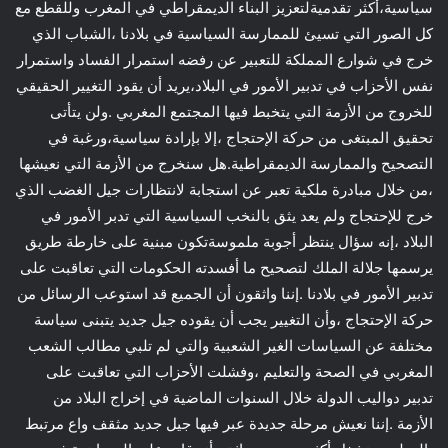
سياسية،أكثر تقدميةلتعزيز البناء الديمقراطي في المغرب وللقطع مع
كل الصور التي تسيئ للممارسة السياسية في بلادنا ،الشباب الذي
خرج في شوارع المملكة للتعبير عن رفضه استمرار الفساد واستمرار
نفس الأحزاب في تدبير الأمور في البلاد،يريد أن يقود التغيير الحقيقي
للخروج من الأزمة التي يتخبط فيها المجتمع المغربي .ولن يتأتى
تحقيق المبتغى من حركة الإحتجاج ،إلا بإرادة سياسية،ورغبة في
التصحيح والممارسة الديمقراطية.هل سنخرج من الأزمة التي نعيشها
،من خلال مبادرة ملكية تعبر عن استجابة لانتظارات جيل الغضب الذي
خرج للإحتجاج ولم يعد يثق بالنخب السياسية التي تدبر الأمور في
البلاد ،إنه سؤال ينتظر أجوبة ملموسةتكون مبنية على خارطة طريق
يرسمها جلالة الملك لتصحيح ما أفسدته الحكومات التي تعاقبت على
تدبير الأمور في بلادنا .إننا واثقون أن الجميع قد استوعب الرسائل من
حركة الإحتجاج ،وأن التغيير يجب أن يقوده جيل جديد يتبنى سياسة
مختلفة عن السياسات الغير الشعبية والتي لم تلبي مطالب الشعب
المغربي في الصحة والتعليم ،وفشلت الأحزاب التي تعاقبت على
تدبير دواليب الدولة خلال السنوات الماضية في إخراج البلاد من
الأزمة .إننا نعيش مرحلة جديدة عبر فيها جيل جديد مثقف واع مرتبط