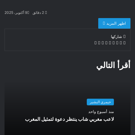
2 دقائق
9 أكتوبر، 2025
اظهر المزيد
شاركها
تويتر
فيسبوك
لينكدإن
ماسنجر
ماسنجر
واتساب
تيلقرام
طباعة
مشاركة
عبر
البريد
أقرأ التالي
حيمري البشير
منذ أسبوع واحد
لاعب مغربي شاب ينتظر دعوة لتمثيل المغرب