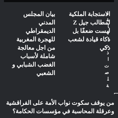
م
الاستجابة الملكية
بيان المجلس
ق
لمطالب جيل Z
المدني
ا
ليست ضعفًا بل
الديمقراطي
ل
ذكاء قيادة لشعب
للهجرة المغربية
ا
ت
ذكي
من اجل معالجة
ذ
شاملة لأسباب
ا
الغضب الشبابي و
ت
ص
الشعبي
ل
ة
من يوقف سكوت نواب الأمة على الفراقشية
وعرقلة المحاسبة في مؤسسات الحكامة؟