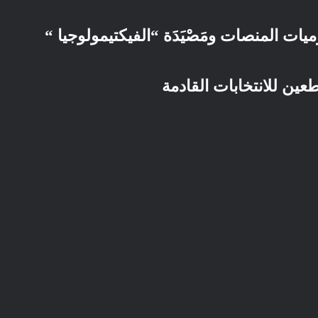
ات المنصات ومَصْيَدَة “الفيكتيمولوجيا “
عين للانتخابات القادمة