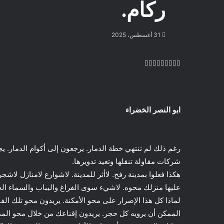
ركام.
31 أغسطس، 2025
تويتر
طباعة
تيلقرام
لينكدإن
ماسنجر
ماسنجر
واتساب
مشاركة
فيسبوك
عبر
البريد
ابو النصر الخضراء
رغم ذلك لم تنتهي خطة الدمار. يرجعون إلى أكوام الدمار. ي
شركات مقاولة تنقلها وتعيد تدويرها.
هكذا فعلوا بمدينة رفح. لاأثر للمدينة. لاشوارع لامنازل لاش
عليها منزلك محوه. لاشيء سوى الفراغ واليباب والسماء الخال
لماذا كل هذا الإصرار على محو الأمكنة. يريدون محو تلك الفا
الممكن أن يرويه كل حجر. يريدون إقناعك من خلال محو المدي