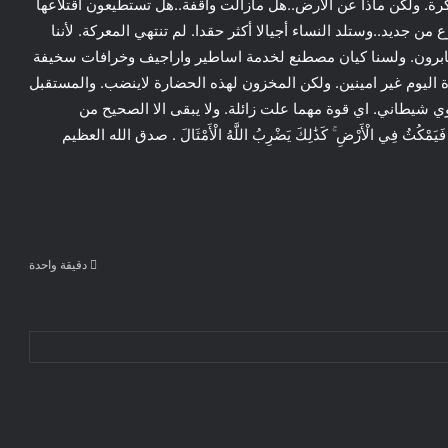
رة. ولكن ماذا عن الأرض..هل مازالت واقفة..هل تستطيعون اقتلاعها
ع من جديد..وستلد النساء أجيالا أكثر حقدا. لم تنتهي المعركة. لأننا
ابرون. ولسنا كيان مصطنع لخدمة اساطير واراجيف وخرافات سخيفة
ليوم غير امينين. ولكن المخزون لهذه الحضارة لاينضب. والمستقبل
 شيطاني. اي قوة مهما علت زائلة. ولا يبقى الا الصحيح من
اسَ فَيَمْكُثُ فِي الْأَرْضِ ۚ كَذَٰلِكَ يَضْرِبُ اللَّهُ الْأَمْثَالَ . صدق الله العظيم
اليسار الإسباني ومتلازمة المغرب”المغرب،
دقيقة واحدة
سبتة، وعجزُ اليسار الإسباني عن فهم
المشهد الجيوسياسي الجديد في غرب البحر
الأبيض المتوسط.”
*كلمات* .. في المغرب وحافة الهاوية–
هجرة الآلاف بعد خطاب العرش… رسالة
احتجاج اجتماعي أم ورقة سياسية؟