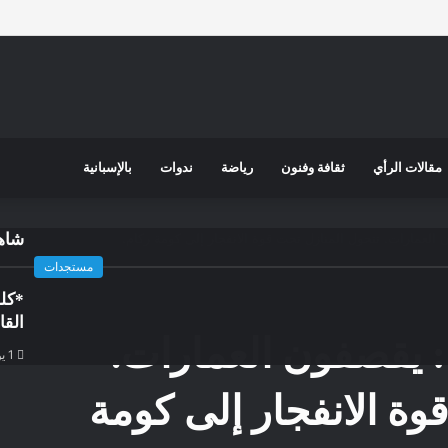
مقالات الرأي
ثقافة وفنون
رياضة
ندوات
بالإسبانية
ن العمارات. تتحول المنازل تحت قوة الانفجار إلى كومة ركام.
شاهد
مستجدات
*كلم
القا
?: يقصفون العمارات.
1 يوليو، 2026
وة الانفجار إلى كومة