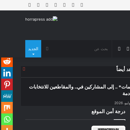
فيسبوك
تويتر
يوتيوب
انستقرام
تسجيل
مقال
إضافة
الدخول
عشوائي
عمود
جانبي
مقال
الوضع
بحث
الجديد
عشوائي
المظلم
عن
إغلاق
 أيضاً
ات* .. إلى المشاركين في.. والمقاطعين للانتخابات
دمة
درجة أمن الموقع