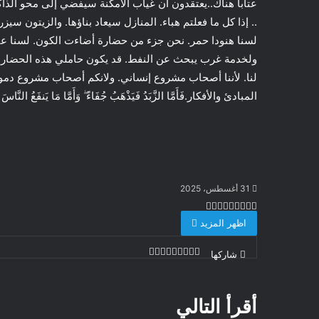
عتابا هناك..يعتقدون أن غياب الأمكنة سيفضي إلى محو الذاك
.. إذا كل ما فعلتم هباء. المنازل سيعاد بناؤها. والزيتون سيزر
لسنا هنودا حمر. نحن جزء من حضارة أضاءت الكون. لسنا ع
ولخدمة غرب يبحث عن النفط. قد يكون حاملي هذه الحضارة ا
لنا. لأننا أصحاب مشروع إنساني. ولانكم أصحاب مشروع دموي
المبادئ والأفكار.فَأَمَّا الزَّبَدُ فَيَذْهَبُ جُفَاءً ۖ وَأَمَّا مَا يَنفَعُ النَّ
31 أغسطس، 2025
تويتر
طباعة
تيلقرام
لينكدإن
ماسنجر
ماسنجر
واتساب
مشاركة
فيسبوك
اظهر المزيد
عبر
البريد
تويتر
طباعة
تيلقرام
لينكدإن
ماسنجر
ماسنجر
واتساب
مشاركة
فيسبوك
شاركها
عبر
البريد
أقرأ التالي