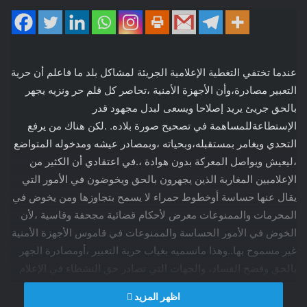
عندما تختفي التغطية الإعلامية الجريئة لمشاكل بلد ما فاعلم أن حرية
التعبير مصادرة،وأن الأجهزة الأمنية ،تحاصر كل قلم حر ونزيه يجهر
بالحق جريئ يريد إصلاحا ويسعى لبدل مجهود قدر
الإستطاعةللمساهمة في تصحيح صورة بلاده. .لكن هناك من يرفع
التحدي ويغامر بمستقبله،وبحياته ،وبمصادر عيشه ومدخوله المتواضع
،ليعيش ويواصل المعركة بدون هوادة ،.في اعتقادي أن الكثير من
الإعلاميين المغاربة الذين يجهرون بالحق ويخوضون في الأمور التي
يقال عنها حساسة أوخطوط حمراء لا يسمح بتجاوزها ومن يخوض في
المحرمات والممنوعات معرض لأحكام قضائية مجحفة وقاسية ،لأن
الخوض في الأمور الحساسة والممنوعات في قاموس الأجهزة الأمنية
غير مسموح بها..وهذا مانسميه بغياب حرية التعبير ،أومصادرة الجهر
بالحق وفضح الفساد، والجهات التي تصادر حق النشطاء في الإعلام
للجهر علانية بما يجري من فساد وفضح المفسدين ،تسيئ للبلد أولا
اظهر المزيد
ولصورة النظام الديمقراطي الذي يتغنى به من يعتقدون أننا نحترم