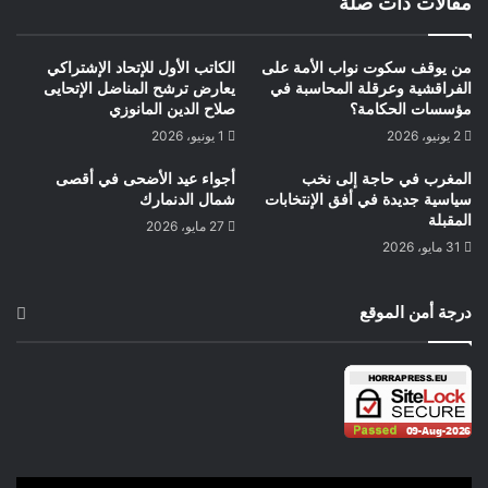
مقالات ذات صلة
،نحن واثقون بأن جلالة الملك سيفصل في هذا الملف وسيرفع الظلم
الذي حل بصحفي وطني ،يحب بلاده صادق ولا يخشى أحدا في فضح
الفساد والمفسدين حماية لصورة بلادنا .
من يوقف سكوت نواب الأمة على
الكاتب الأول للإتحاد الإشتراكي
الفراقشية وعرقلة المحاسبة في
يعارض ترشح المناضل الإتحايى
مؤسسات الحكامة؟
صلاح الدين المانوزي
2 يونيو، 2026
1 يونيو، 2026
حيمري البشير كوبنهاكن الدنمارك
المغرب في حاجة إلى نخب
أجواء عيد الأضحى في أقصى
سياسية جديدة في أفق الإنتخابات
شمال الدنمارك
المقبلة
27 مايو، 2026
31 مايو، 2026
درجة أمن الموقع