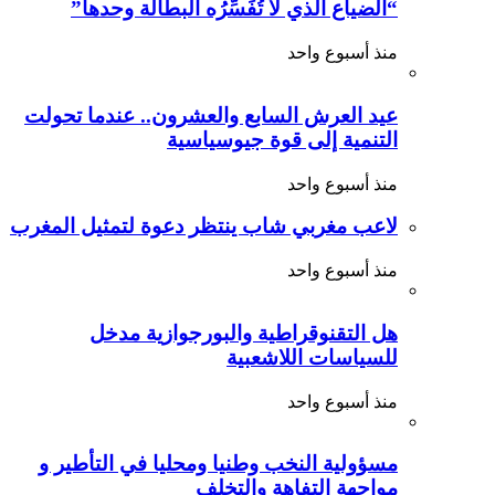
“الضياع الذي لا تُفَسِّرُه البطالة وحدها”
منذ أسبوع واحد
عيد العرش السابع والعشرون.. عندما تحولت
التنمية إلى قوة جيوسياسية
منذ أسبوع واحد
لاعب مغربي شاب ينتظر دعوة لتمثيل المغرب
منذ أسبوع واحد
هل التقنوقراطية والبورجوازية مدخل
للسياسات اللاشعبية
منذ أسبوع واحد
مسؤولية النخب وطنيا ومحليا في التأطير و
مواجهة التفاهة والتخلف