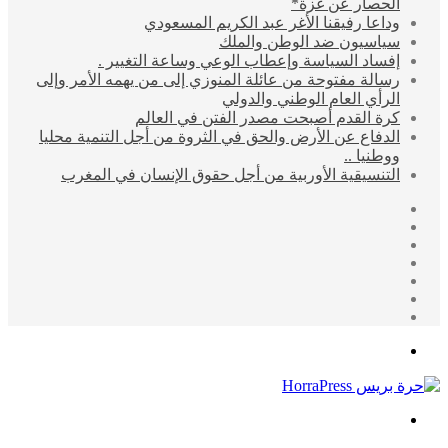
الحصار عن غزة*
وداعا رفيقنا الأغر عبد الكريم المسعودي
سياسيون ضد الوطن والملك
إفساد السياسة وإعطاب الوعي وساعة التغيير .
رسالة مفتوحة من عائلة المنوزي إلى من يهمه الأمر وإلى
الرأي العام الوطني والدولي
كرة القدم أصبحت مصدر الفتن في العالم
الدفاع عن الأرض والحق في الثروة من أجل التنمية محليا
ووطنيا ..
التنسيقية الأوربية من أجل حقوق الإنسان في المغرب
إضافة
مقال
عمود
تسجيل
عشوائي
جانبي
انستقرام
الدخول
يوتيوب
تويتر
فيسبوك
القائمة
بحث
عن