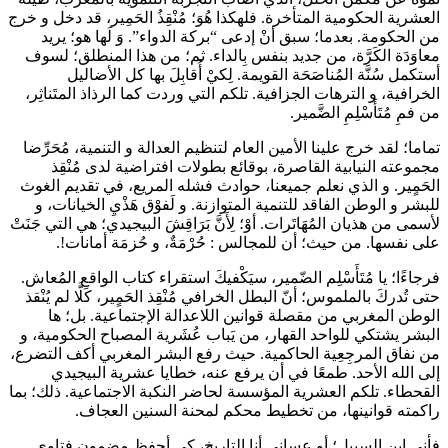
العشرية الحكومية المتأخرة. فلهكذا هُوَ؛ مُنْقِذُ الحَمِير، قد دخل و خرج
من الحكومة. بعدما؛ سبق أنْ إدعى “بركة الدواء”. وَ لَها هو؛ يريد
معاوَدَة الكَرَّة، من جديد بنفس بِالداء. ثم؛ من هذا المنطلق؛ لسوف
أستكمل سُنَّة المُناصَحَة القويمة. لِكيْ أُقابِلَ بها كل الأضاليل
الخرافية، و الترهات الجزافية. تلكم التي وردت كما الرذاذ المتَناثِر،
من فمِ مُتَأَسْلِمِ الضَّمير.
تماما؛ لقد خرج علينا الأمين العام لتنظيم العدالة و التنمية، مُحَرِّضا
مجموعته النيابية القاصرة، بوقائع بطولات افتراضية لدى مُنْقِذ
الحَمٍير. و الذي نعلم جميعنا، حوادث فشله المريع، في تقديم الغوث
للبشر و الوطن الفاقد للتنمية المتوازنة. و لَفوْق هَذْيِ الخيانات، و
لأسمى من هذيان المُهَاتَرات. أوْ؛ لِأَنَّ بَرَاقِشَ البيجيدي؛ هي التي جَنَتْ
على نفسها. من حيث؛ أن للمجالس : حُرْمَةٌ، و حُزمَة أمانات!.
فرجاءًا؛ يا مُتَأَسْلِم الضّمير، سيَكْفيكَ استقراء كتاب الواقع المُعاش.
حتى تُدركَ بالملموس؛ أنّ البطل الخرافي مُنْقِذ الحَمٍير، كَلَّا لم يُنْقذ
الوطن المغربي من مقصلة قوانين اللاعدالة الإجتماعية. بل؛ ها
البشر يشتكي للواحد القهار، من يَباب عُشَرية المصباح الحكومية، و
من نفاق المرجِعِية الحاكمية. حيث رفع البشر المغربي أكف التضرع،
إلى الله الأحد. طمعًا في أن يرفع عنه، خطايا عشرية البيجيدي
القحطاء. تلكم العشرية المؤسسة لحاضر النكبة الاجتماعية. ذلك؛ بما
راكمته قوانينها، من تخطيط محكم لمحنة السنين العجاف.
فأني إبن السبيل؛ أو عسانِي أنا التاريخ، كي أحفظ مضمون فتاوى