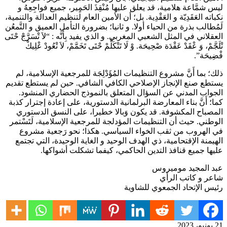
ليس شمَّاعة هلامية، قد يعلق عليها مُنْقِذَ الحَمٍير، جميع فواجِعِهُ و
نكباته العَقَدِيّة و العَقْدِية. بل؛ أن الأمين العام لتنظيم العدالة والتنمية،
لَمُطالب بذرة من الحياء أولا. و ثانيا؛ بضرورة التأمل العميق و التَّمعُن
العقلاني في المثل الشعبي المغربي. و الذي يفيد بِأَنَّه : “لاَ تْسَرَّجْ حْتَى
تْلَجَّمْ، وَ عْقَدْ عَقْدَة صْحِيحَة. وْ لَا تَتْكَلَّمْ حْتَى تَخَمَّمْ، لاَ تْعُودْ عْلِيكْ
فْضِيحَة”.
ذلك؛ بما أَنَّ مشروع التنظيمات المُؤَدْلِجَة للمرجعية الإسلامية، لم
يستطع صنع الإنجاز الإصلاحي الكافي الشافي. حين لم يستطع تقديم
الجواب المدني عن السؤال المتعلق بالنموذج الحضاري المنشود.
كما؛ أَنَّ بناء المعارضة البرلمانية الدستورية، على إعادة إجترار كذبة
المصباح المكشوفة. قد يكون وَبالا خطيرا، على النسق الدستوري
الوطني. حيث أن التنظيمات المؤدلجة للمرجعية الإسلامية، لَتَسْتمر
في الهروب من ثقب الخواء السياسي. هكذا؛ نحو رَجعية مشروع
الهيمنة الإقتحامية، ذي الهدف الوحيد و الغاية الوحيدة، التي تجتمع
عليها جميع قنافذ التدين الحاكمي، كيفما تشكلت أشواكها.
عبد المجيد موميروس
شاعر و كاتب الرأي
رئيس الإتحاد الجمعوي للشاوية
21 يونيو، 2023