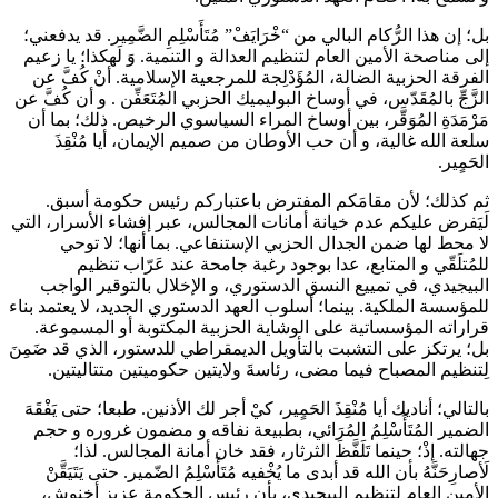
بل؛ إن هذا الرُّكام البالي من “خْرَايَفْ” مُتَأَسْلِمِ الضَّمِير. قد يدفعني؛
إلى مناصحة الأمين العام لتنظيم العدالة و التنمية. وَ لَهكذا؛ يا زعيم
الفرقة الحزبية الضالة، المُؤَدْلِجة للمرجعية الإسلامية. أنْ كُفَّ عن
الزَّجِّ بالمُقَدّس، في أوساخ البوليميك الحزبي المُتَعَفِّن . و أن كُفَّ عن
مَرْمَدَةِ المُوَقَّر، بين أوساخ المراء السياسوي الرخيص. ذلك؛ بما أن
سلعة الله غالية، و أن حب الأوطان من صميم الإيمان، أيا مُنْقِذَ
الحَمٍير.
ثم كذلك؛ لأن مقامَكم المفترض باعتباركم رئيس حكومة أسبق.
لَيَفرض عليكم عدم خيانة أمانات المجالس، عبر إفشاء الأسرار، التي
لا محط لها ضمن الجدال الحزبي الإستنفاعي. بما أنها؛ لا توحي
للمُتلَقّي و المتابع، عدا بوجود رغبة جامحة عند عَرّاب تنظيم
البيجيدي، في تمييع النسق الدستوري، و الإخلال بالتوقير الواجب
للمؤسسة الملكية. بينما؛ أسلوب العهد الدستوري الجديد، لا يعتمد بناء
قراراته المؤسساتية على الوشاية الحزبية المكتوبة أو المسموعة.
بل؛ يرتكز على التشبت بالتأويل الديمقراطي للدستور، الذي قد ضَمِنَ
لِتنظيم المصباح فيما مضى، رئاسةَ ولايتين حكوميتين متتاليتين.
بالتالي؛ أناديك أيا مُنْقِذَ الحَمٍير، كيْ أجر لك الأذنين. طبعا؛ حتى يَفْقَهَ
الضمير المُتَأَسْلِمُ المُرَائي، بطبيعة نفاقه و مضمون غروره و حجم
جهالته. إذْ؛ حينما تَلَفَّظَ الثرثار، فقد خان أمانة المجالس. لذا؛
لَأصارِحَنَّهُ بأن الله قد أبدى ما يُخْفيه مُتَأَسْلِمُ الضّمير. حتى يَتَيَقَّنْ
الأمين العام لتنظيم البيجيدي، بأن رئيس الحكومة عزيز أخنوش،