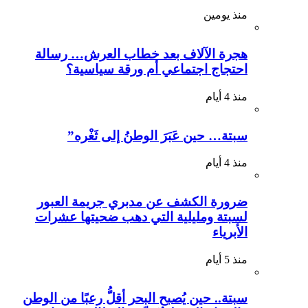
منذ يومين
هجرة الآلاف بعد خطاب العرش… رسالة
احتجاج اجتماعي أم ورقة سياسية؟
منذ 4 أيام
سبتة… حين عَبَرَ الوطنُ إلى ثَغْره”
منذ 4 أيام
ضرورة الكشف عن مدبري جريمة العبور
لسبتة ومليلية التي دهب ضحيتها عشرات
الأبرياء
منذ 5 أيام
سبتة.. حين يُصبح البحر أقلُّ رعبًا من الوطن