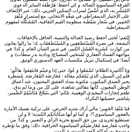
الفرقة السياسوية الضالة. و كي أحفظ؛ هَرْطَقَة التمايز الدعوي
المُبَشَّرِ به، الذي أَسَّسَّ لسراب التمكين الحزبي. ذلك؛ عبر الإلتفاف
على الإختيار الديمقراطي في شِقِّهِ الانتخابي. مع إستمرار مُنْقِذِ
الحَمِير، في سُعار شيْطَنة منظومة القيم الثقافية، المُشَكِّلَة لمفهوم
الديمقراطية.
إِيْنَعم؛ لَحَتى أحفظ رصيدَ العدالة والتنمية، الحافل بالإخفاقات
البشعة، في نصرة المُسْتَضْعَفِين و المُسْتَضْعَفَات. إذ؛ ما زالوا يعانون
من كوارث عُشَرِية الفَشَلِ الكبير، في تدبير الشأن العام. و كذا؛ في
مواجهة الفساد العقاري لمُنتخَبِي المصباح( ودادية بدر سطات). و
أيضا؛ في إستكمال تنزيل مكتسبات العهد الدستوري الوثيق.
وَيَا أَكَاسِرة الظلام؛ اسْمَعُوا وَ عُوا، حتى إذا وعيتُم فانتَفِعوا. هاكُم؛
قلم إبن السبيل، الذي يُبلغكم مقالة : مُعَارَضَة المُعَارضَة. مُسَطّرة
بحبر الصدق المكنون، مَكتوبة بمداد العشق المجنون، عند أعماق
الوطن المغبون. كأنها مقالتي شاهدة، على كل من و ما لم يذق،
طعم إنجازات البيجيدي الوهمية. تلكم؛ التي يتَبَجَّحُ مُتَأَسْلِمُ الضَّمير،
بِتَباشير حصيلتها النكراء.
فَيا مُنْقِذَ الحَمٍير؛ مالي أراك شديد الحرص، على تزكية نفسك الأمارة
بالفجور السياسوي؟!. وَ كما لو أنها شكاياتكم الكيدية؛ لا و لن
تستطيع تَجريدي، من حق التمتع بحرية الرأي و التعبير. و كذا؛ من
واجب مُعارضةِ مُعَارضَتِكم السياسوية الخرافية. ذلك؛ وفق ما تؤطره
و تسمح به، أحكام العهد الدستوري المتين.