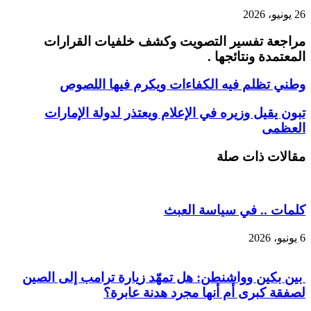
26 يونيو، 2026
مراجعة تفسير التصويت وكشف خلفيات القرارات
المعتمدة ونتائجها .
وطني تظلم فيه الكفاءات ويكرم فيها اللصوص
تبون يقيل وزيره في الإعلام ويعتذر لدولة الإمارات
العظمى
مقالات ذات صلة
كلمات .. في سياسة العبث
6 يونيو، 2026
بين بكين وواشنطن: هل تمهّد زيارة ترامب إلى الصين
لصفقة كبرى أم أنها مجرد هدنة عابرة؟