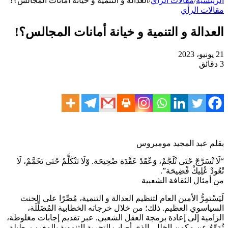
الرئيسية
/
مقالات الرأي
/
العدالة و التنمية و خيانة أمانات المجالس؟!
مقالات الرأي
العدالة و التنمية و خيانة أمانات المجالس؟!
21 يونيو، 2023
3 دقائق
بقلم عبد المجيد موميروس
“لَا تْسَرَّجْ حْتَى تْلَجَّمْ، وَعْقَدْ عَقْدَة صْحِيحَة. وْلَا تَتْكَلَّمْ حْتَى تَخَمَّمْ، لَا
تْعُودْ عْلِيكْ فْضِيحَة”.
من أمثال الثقافة الشعبية
لَيَسْتمِرُّ الأمين العام لتنظيم العدالة و التنمية، مُصِّرًا على الحنث
السياسوي العظيم. ذلك؛ من خلال خرجاته الخطابية المُضَلِّلَة،
الرامية إلى إعادة برمجة العقل الشعبي. عبر تقديم إجابات مغلوطة،
تُمَوِّهُ عن مكمن الخلل، الذي أصاب التجربة التنموية بالمغرب، طيلة