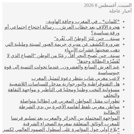
السبت, أغسطس 8 2026
أخبار عاجلة
*كلمات* .. في المغرب وحافة الهاوية–
هجرة الآلاف بعد خطاب العرش… رسالة احتجاج اجتماعي أم
ورقة سياسية؟
سبتة… حين عَبَرَ الوطنُ إلى ثَغْره”
ضرورة الكشف عن مدبري جريمة العبور لسبتة ومليلية التي
دهب ضحيتها عشرات الأبرياء
سبتة.. حين يُصبح البحر أقلُّ رعبًا من الوطن “الضياع الذي لا
تُفَسِّرُه البطالة وحدها”
عيد العرش السابع والعشرون.. عندما تحولت التنمية إلى قوة
جيوسياسية
لاعب مغربي شاب ينتظر دعوة لتمثيل المغرب
هل التقنوقراطية والبورجوازية مدخل للسياسات اللاشعبية
مسؤولية النخب وطنيا ومحليا في التأطير و مواجهة التفاهة
والتخلف
تطورات مقتل المواطن المغربي في إيطاليا متواصلة
مواطن مغربي يلفظ أنفاسه الأخيرة بين يدي الشرطة
الإيطالية
المواجهة المحتملة بين الجزائر والمغرب بعد تسليم فرنسا
للمغرب الوثائق المتعلقة بمغربية الصحراء الشرقية
*بلاغ أولي حول المؤامرة على أسطول الصمود العالمي لكسر