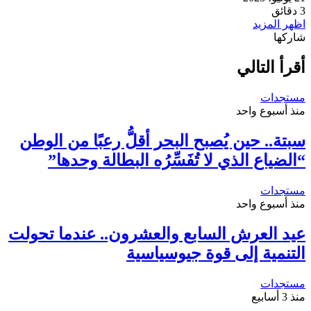
3 دقائق
اظهر المزيد
شاركها
تويتر
طباعة
تيلقرام
لينكدإن
واتساب
ماسنجر
ماسنجر
فيسبوك
مشاركة
عبر
أقرأ التالي
البريد
مستجدات
منذ أسبوع واحد
سبتة.. حين يُصبح البحر أقلُّ رعبًا من الوطن
“الضياع الذي لا تُفَسِّرُه البطالة وحدها”
مستجدات
منذ أسبوع واحد
عيد العرش السابع والعشرون.. عندما تحولت
التنمية إلى قوة جيوسياسية
مستجدات
منذ 3 أسابيع