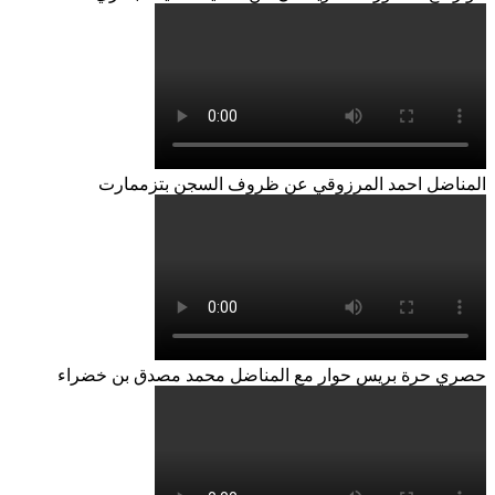
المناضل احمد المرزوقي عن ظروف السجن بتزممارت
حصري حرة بريس حوار مع المناضل محمد مصدق بن خضراء