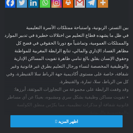
بين التستر، الزبونية، واستباحة ممتلكات الأسرة التعليمية
في ظل ما يشهده قطاع التعليم من اختلالات خطيرة في تدبير الموارد
والممتلكات العمومية، وتماشياً مع دورنا الحقوقي في فضح كل
مظاهر الفساد الإداري والمالي، تتابع الرابطة المغربية للمواطنة
وحقوق الإنسان بقلق بالغ تنامي ظاهرة تفويت المساكن الإدارية
والوظيفية المخصصة لنساء ورجال التعليم بطرق غير قانونية وغير
شفافة، خاصة على مستوى أكاديمية جهة الرباط سلا القنيطرة، وفي
كل من الرباط، سلا، تمارة، والقنيطرة.
وقد وقفت الرابطة على مجموعة من التجاوزات الموثقة، أبرزها:
• تفويت مساكن وظيفية بشكل سري ومشبوه، بعيدًا عن أي مساطر
قانونية شفافة أو مذكرات تنظيمية، مما يكرّس منطق الكولسة
والمحسوبية والزبونية.
• سوء تدبير سكن الحراس العامين، حيث تم رصد تحويل سكن
اظهر المزيد
وظيفي بإعدادية “العيون” بالرباط إلى جهة أخرى، في تجاوز سافر