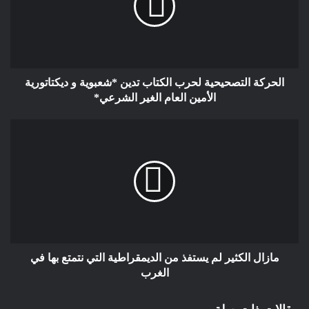
العاجل لإيقاف كافة المحاولات المشبوهة لتفويت السكن الوظيفي،
مع تحصين هذه الممتلكات ضد كل أشكال الاستغلال غير المشروع.
• تطالب المجلس الأعلى للحسابات والمفتشية العامة بإيفاد لجنة
افتحاص إلى الأكاديمية الجهوية للرباط والمصالح الإقليمية التابعة لها.
• تدعو نساء ورجال التعليم إلى اليقظة والتعبئة من أجل الدفاع عن
الحركة التصحيحية لحرب الكتاب تدين *شعبوية و ديكتاتورية
حقوقهم، ورفض منطق الريع العقاري داخل قطاع التعليم.
الأمين العام الغير الشرعي*
إن الرابطة المغربية للمواطنة وحقوق الإنسان، وهي تضع هذا البلاغ
أمام الرأي العام، تؤكد أنها ستراسل الجهات الوطنية والمؤسسات
الرقابية وتلجأ لكافة المسارات القانونية والترافعية من أجل وضع حد
لنهب ممتلكات القطاع وضمان العدالة والشفافية مشددة على
ضرورة تدخل وزارة الاقتصاد والمالية، بصفتها الوصية على مديرية
الأملاك المخزنية عبر فتح تحقيق شامل في مآل هذه المساكن
الإدارية والوظيفية، واتخاذ الإجراءات اللازمة لحمايتها من كل أشكال
التفويت أو التلاعب، باعتبارها جزءًا من الأملاك العامة التي يجب أن
تخضع لحماية القانون والمراقبة المستمرة..
مازال الكثير لم يستفذ من الديمقراطية التي نتمتع بها في
المملكة المغربية في 15/04/2025
الغرب
الرئيس الوطني: ادريس السدراوي