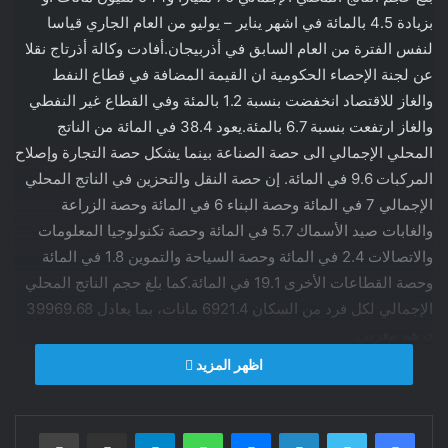
بزيادة 4.5 بالمائة في اشهر يناير – يوليو من العام الجاري قياسا
لنفس الفترة من العام السابق في أذربيجان.أفادت وكالة أذرتاج نقلا
عن لجنة الإحصاء الحكومية ان القيمة المضافة في قطاع النفط
والغاز للاقتصاد انخفضت بنسبة 1.2 بالمئة وفي القطاع غير النفطي
والغاز ارتفعت بنسبة 6.7 بالمئة.يعود 38.4 في المائة من الناتج
المحلي الإجمالي الى حصة الصناعة بينما يشكل حصة التجارة وإصلاح
المركبات 9.6 في المائة. إن حصة النقل والتحزين في الناتج المحلي
الإجمالي 7 في المائة وحصة البناء 6 في المائة وحصة الزراعة
والغابات صيد الأسماك 5.7 في المائة وحصة تكنولوجيا المعلومات
والاتصالات 2.4 في المائة وحصة السياحة والتموين 1.8 في المائة
وحصة القطاعات الأخرى 19.1 في المائة.كما بلغ حجم الناتج المحلي
الإجمالي لكل فرد من السكان 6921.4 مانات، بما يعادل 39969.68
درهم مغربي.
اظهر المزيد
وكالة اذرتاج
فيسبوك
تويتر
لينكدإن
ماسنجر
واتساب
تيلقرام
مشاركة عبر البريد
طباعة