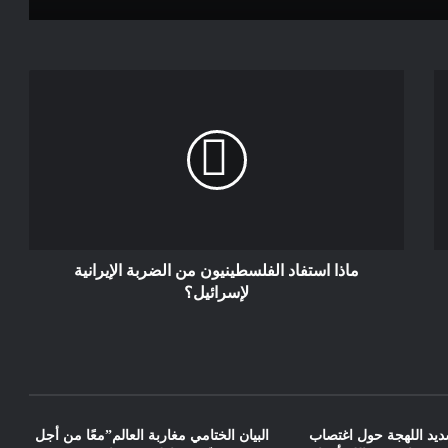
بيان المجلس المدني الديمقراطي للهجرة
المغربية مغاربة العالم، إشادة بالوجه
الحضاري و الإنساني للدبلوماسية المغربية
بلاغ بمناسبة اليوم العالمي للأمم المتحدة
حول مستجدات قضية الصحراء المغربية
بيان: دعوة إلى فتح نقاش وطني واسع
وصادق حول مستقبل الحزب
ماذا استفاد الفلسطينيون من الضربة الإيرانية
لإسرائيل؟
ديد اللهجة حول اغتصاب
البيان الختامي مغاربة العالم”معًا من أجل