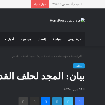
السبت, أغسطس 8 2026
أخبار عاجلة
حرة بريس
سياسة
إقتصاد
مجتمع
أخبار
الرئيسية
/
مؤسسات
/
بيانات
/
بيان: المجد لحلف القدس
بيانات
بيان: المجد لحلف ال
14 أبريل، 2024
فيسبوك
تويتر
لينكدإن
ماسنجر
مشاركة عبر البريد
طباعة