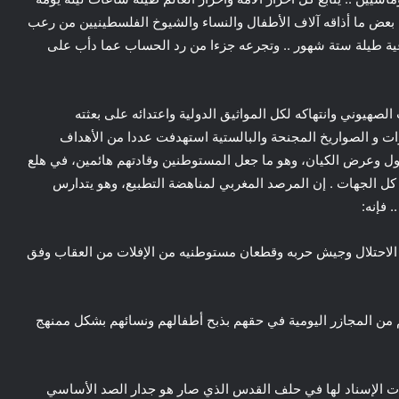
يوني من بعض ما أذاقه آلاف الأطفال والنساء والشيوخ الفلسطينيين من رعب
ية طيلة ستة شهور .. وتجرعه جزءا من رد الحساب عما دأب على
صهيوني وانتهاكه لكل المواثيق الدولية واعتدائه على بعثته
ات و الصواريخ المجنحة والبالستية استهدفت عددا من الأهداف
 وعرض الكيان، وهو ما جعل المستوطنين وقادتهم هائمين، في هلع
كل الجهات . إن المرصد المغربي لمناهضة التطبيع، وهو يتدارس
 فإنه:
ن الاحتلال وجيش حربه وقطعان مستوطنيه من الإفلات من العقاب وفق
م من المجازر اليومية في حقهم بذبح أطفالهم ونسائهم بشكل ممنهج
حات الإسناد لها في حلف القدس الذي صار هو جدار الصد الأساسي