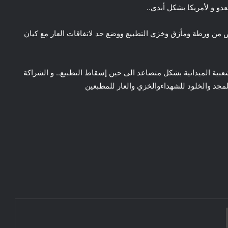
عدو و لأمريكا بشكل أبدي..
لص من ورطة ومأزق وخزي التطبيع ووضع حد لاتفاقات العار مع كيان
شعبية الميدانية بشكل متصاعد الى حين إسقاط التطبيع.. و الشراكة
مجد والخلود للشهداءوالخزي والعار للمطبعين
الاتحاد الاشتراكي للقوات الشعبية بيان
اتحاديي اوروبا
بلاغ استنكاري حول الانزلاق غير المسؤول
للإعلام الجزائري وبعض الجماهير بعد مباراة
طباعة
نيجيريا