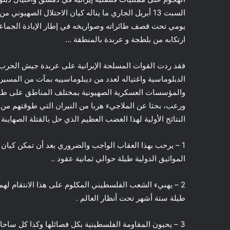
السبت 13 أبريل الجاري ما يناله كيان الاحتلال الصه
يومي تحت قصف طائراته وصواريخه في إطار الإبادة الجماع
ارتكابه من بلطجة و عربدة بالمنطقة …
فقد ردت القوات المسلحة الإيرانية على عربدة جيش الحرب ال
الدبلوماسية واغتياله لعدد من ديبلوماسييه بمآت من المسير
والمؤسسات العسكرية الصهيونية بمختلف المناطق على طول
ورعب، بحثا عن الملاجيء هربا من النيران التي طوقتهم من 
النتائج الأولية لهذا الغضب العظيم الذي حل بالقتلة الصهاينة ..
1 – يرحب بهذا العقاب الواجب والضروري بعد أن تمكن كيا
المواثيق الدولية طيلة حوالي ثمانية عقود ..
2 – يهنيء الشعب الفلسطيني المكلوم على هذا الانتقام له
طيلة ستة أشهر تحت أنظار العالم .
3 – يحيون المقاومة الفلسطينية بكل فصائلها وكذا كل سا