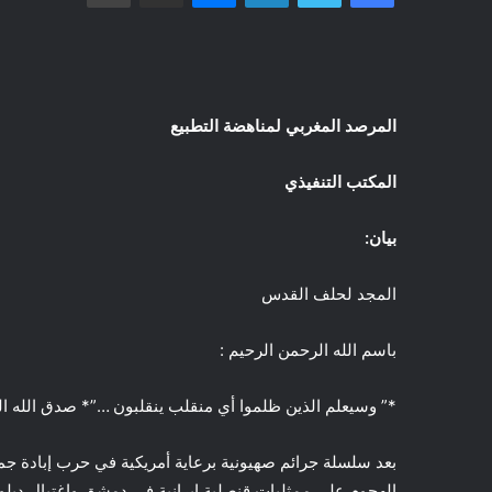
المرصد المغربي لمناهضة التطبيع
المكتب التنفيذي
بيان:
المجد لحلف القدس
باسم الله الرحمن الرحيم :
*” وسيعلم الذين ظلموا أي منقلب ينقلبون …”* صدق الله ا
بعد سلسلة جرائم صهيونية برعاية أمريكية في حرب إبادة ج
الهجوم على ممثليات قنصلية إيرانية في دمشق واغتيال دبلوما