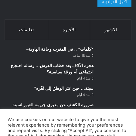
أكمل القراءة »
الأشهر
الأخيرة
تعليقات
*كلمات* .. في المغرب وحافة الهاوية–
منذ 18 ساعة
هجرة الآلاف بعد خطاب العرش… رسالة احتجاج
اجتماعي أم ورقة سياسية؟
منذ 4 أيام
سبتة… حين عَبَرَ الوطنُ إلى ثَغْره”
منذ 4 أيام
ضرورة الكشف عن مدبري جريمة العبور لسبتة
ومليلية التي دهب ضحيتها عشرات الأبرياء
منذ 4 أيام
We use cookies on our website to give you the most
relevant experience by remembering your preferences
سبتة.. حين يُصبح البحر أقلُّ رعبًا من الوطن
and repeat visits. By clicking “Accept All”, you consent to
“الضياع الذي لا تُفَسِّرُه البطالة وحدها”