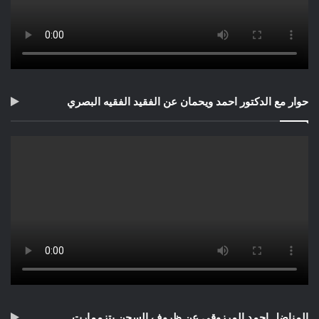
حوار مع الدكتور احمد ويحمان عن الفقيد الفقيه البصري
المناضل احمد المرزوقي عن ظروف السجن بتزممارت