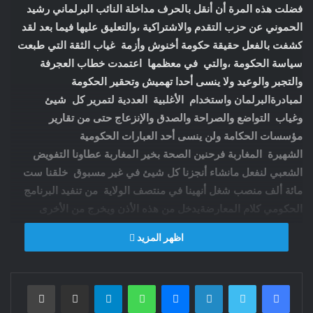
فضلت هذه المرة أن أنقل بالحرف مداخلة النائب البرلماني رشيد
الحموني عن حزب التقدم والاشتراكية ،والتعليق عليها فيما بعد لقد
كشفت بالفعل حقيقة حكومة أخنوش وأزمة غياب الثقة التي طبعت
سياسة الحكومة ،والتي في معظمها اعتمدت خطاب العجرفة
والتجبر والوعيد ولا ينسى أحدا تهميش وتحقير الحكومة
لمبادرةالبرلمان واستخدام الأغلبية العددية لتمرير كل شيئ
وغياب التواضع والصراحة والصدق والإنزعاج حتى من تقارير
مؤسسات الحكامة ولن ينسى أحد العبارات الحكومية
الشهيرة المغاربة فرحنين الصحة بخير المغاربة عطاونا التفويض
الشعبي لنفعل مانشاء أنجزنا كل شيئ في غير مسبوق خلقنا ست
مائة ألف منصب شغل أنهينا في منتصف الولاية من تنفيد البرنامج
الحكومي كلام المعارضةيدخل من هذه الأذن ويخرج من الأخرى
،المعارضة تقوم بالتشويش والمزايدة مبادرة البحث عن تقصي
اظهر المزيد
الحقائق هي مجرد البحث عن البوز ومن الطبيعي أن تؤدي هذه
المقاربة إلى استفزازالمواطنين والإحتقان والفراغ وانعدام الثقة في
البرلمان والحكومة والسياسة برمتها .الحكومة في معظمها اعتمدت
فيسبوك
تويتر
لينكدإن
ماسنجر
واتساب
تيلقرام
مشاركة عبر البريد
طباعة
خطاب العجرفة والتجبر والوعد والوعيد ومن الطبيعي أن تؤدي هذه