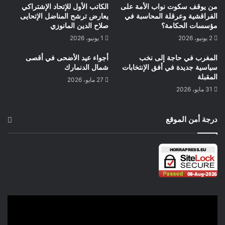
من يوقف سكوت نواب الأمة على
الكاتب الأول للإتحاد الإشتراكي
وانشغالاته وأعتقد أن مبادرة جلالة الملك بتعيين قضاةلمتابعة
الفراقشية وعرقلة المحاسبة في
يعارض ترشح المناضل الإتحايى
الإختلالات والفساد في قطاعات عدة بداية لتخليق الحياة العامة
مؤسسات الحكامة؟
صلاح الدين المانوزي
وإعادة الثقة للمواطن في مؤسسات البلاد ،هل يمكن أن نقنع
2 يونيو، 2026
1 يونيو، 2026
المواطن وإرجاع الثقة في المؤسسات ذلك ما يتمناه
المغرب في حاجة إلى نخب
أجواء عيد الأضحى في أقصى
الجميع.والإستماع لنبض الشارع يتجسد بالفعل في المبادرات الملكية
سياسية جديدة في أفق الإنتخابات
شمال الدنمارك
لإرجاع الثقة للشارع المغربي في مؤسسات بلاده حتى لا يفقد الثقة
المقبلة
27 مايو، 2026
في الإنتخابات وفي التغيير الحقيقي في المجتمع المغربي .
31 مايو، 2026
حيمري البشير كوبنهاكن الدنمارك
درجة أمن الموقع