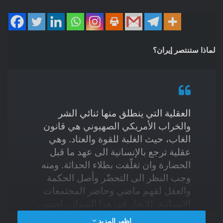
لماذا ستنتصر إيران؟
العقلية التي ينطلق منها ثنائي الشر
والخراب الأمريكي الصهيوني هي قانون
الغاب، حيث الغلبة للقوة والعتاد. وهي
عقلية ترجع بالإنسانية الى عهد ما قبل
الحضارة وان تغلّفت بطلاء الحداثة. ومنه
وجب النظر الى التحضّر وأصل الحكمة
والعقل لفهم ماضي وحاضر المجتمعات
الانسانية. للإبحار في هذا الميدان، لحسن
الحظ بين أيدينا عتاد قويٌّ وجميل يمكن
اظهر المزيد