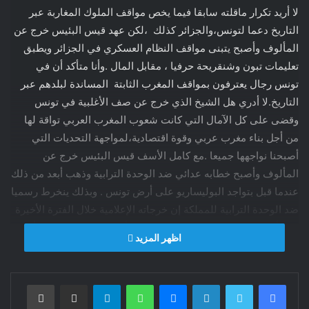
لا أريد تكرار ماقلته سابقا فيما يخص مواقف الملوك المغاربة عبر
التاريخ دعما لتونس،والجزائر كذلك ،لكن عهد قيس البئيس خرج عن
المألوف وأصبح يتبنى مواقف النظام العسكري في الجزائر ويطبق
تعليمات تبون وشنقريحة حرفيا ، مقابل المال .وأنا متأكد أن في
تونس رجال يعترفون بمواقف المغرب الثابتة المساندة لبلدهم عبر
التاريخ.لا أدري هل الشيخ الذي خرج عن صف الأغلبية في تونس
وقضى على كل الآمال التي كانت شعوب المغرب العربي تواقة لها
من أجل بناء مغرب عربي وقوة اقتصادية،لمواجهة التحديات التي
أصبحنا نواجهها جميعا .مع كامل الأسف قيس البئيس خرج عن
المألوف وأصبح خطابه عدائي ضد الوحدة الترابية وذهب أبعد من ذلك
عندما قبل بتواجد البوليساريو على أرض تونس . وبذلك ينخرط رسميا
ضد الوحدة الترابية للمملكة إن خرجاته الإعلامية خلال الفترة الأخيرة
تبين أن قيس البئيس فقد كل مصداقية ،وأظهر من خلال خطابه أنه
اظهر المزيد
مصاب بمرض الزهايمر وأظهر حقدا دفينا للمغرب ملكا وحكومة
وشعبا ،وأعطى إشارات سلبية و واضحة دفعت بالشعب التونسي
لكي يتحرك قبل فوات الأوان.وفعلا خرجت مظاهرات حاشدة في
فيسبوك
تويتر
لينكدإن
ماسنجر
واتساب
تيلقرام
مشاركة عبر البريد
طباعة
العاصمة ولن تهدأ الأمور باستمرار الأزمة الخانقة التي تعرفها البلاد