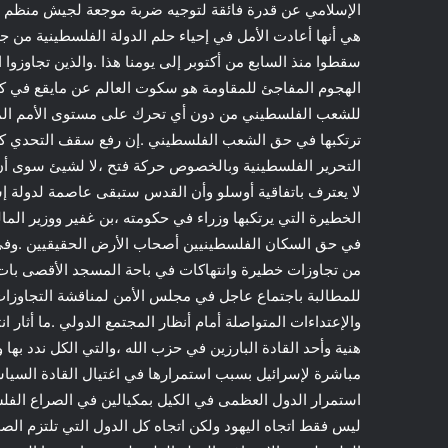
الإسلامي عن قدرة فائقة لتوجيه ضربة موجعة لجيش منظم .ب
هي أنها أعادت الأمل في إحياء حلم الدولة الفلسطينية من 
سقطوا منذ السابع من أكتوبر إلى يومنا هذا .والذين تجاوزوا
الهجوم المفاجئ للمقاومة هو سكوت العالم عن مايقع في ك
للشعب الفلسطيني من دون أي تحرك على مستوى الأمم المت
ترتكبها في حق الشعب الفلسطيني .إن رفع سقف التحدي ك
التحرير الفلسطينية وبالخصوص حركة فتح ،لا لشيئ سوى أن 
لا يعترف باتفاقية أوسلو وأن القدس ستبقى عاصمة لدولة إس
الخطيرة التي يرتكبها وزراء في حكومته ،بن غفير ووزير المالي
في حق السكان الفلسطينيين أصحاب الأرض الحقيقيين .وف
من تجاوزات خطيرة وانتهاكات في باحة المسجد الأقصى بات
للمطالبة باجتماع عاجل في مجلس الأمن لمناقشة التجاوزات
والإعتداءات المتواصلة أمام أنظار المجتمع الدولي .ما أثار 
هنية وأحد القادة البارزين في حزب الله ،والتي الكل ندد به
مباشرة لإسرائيل بسبب استمرارها في اغتيال القادة السياسي
استمرار الدول العظمى في الكيل بمكيالين في الصراع الفلس
ليس فقط اتجاه اليهود ولكن اتجاه كل الدول التي تلتزم ال