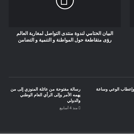
المواجهة المحتملة بين الجزائر والمغرب بعد
تسليم فرنسا للمغرب الوثائق المتعلقة
بمغربية الصحراء الشرقية
البيان الختامي لندوة منتدى التواصل لمغاربة العالم
رؤى متقاطعة حول المواطنة و التنمية و التضامن
وإعطاب الوعي وساعة
رسالة مفتوحة من عائلة المنوزي إلى من
يهمه الأمر وإلى الرأي العام الوطني
والدولي
منذ 4 أسابيع