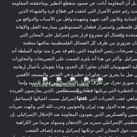
ل أن المقاومة أبانت عن صمود منقطع النظير .وماحققته المقاومة
جديد رغم حجم الأضرار التي لحقت في قطاع غزة والشهداء الذين
 الثمانية وثلاثون ألف شهيد وشهيدة.ولعل من الأسباب والدوافع من
ل فلسطين واستمرار قطعان المستوطنين ممارسة القتل والإهانة
حدة وإفشال أي مشروع قرار يدين إسرائيل على المجازر التي
ان ضروري من طرف كل الفصائل الفلسطينية بمافيها منظمة
تصريحات رئيس الحكومة النتن ياهو قد صرح منذ توليه السلطة أنه
رائيل ،وأكثر من هذا أنه يلتزم الصمت على التصريحات والتجاوزات
ة الصهيونيان اللذان تجاوزا كل الحدود وباتا يقومان بأعمال إرهابية
ي ضل ما يجري من تجاوزات خطيرة في القدس والمسجد الأقصى
 ضوري تحرك من طرف الدول الإسلاميةليس فقط للتنديد وإنما
 الخطيرة التي يرتكبها قطعان المستطلعين ،الذين يمارسون العربدة
انتباهي عقب الضربات التي تلقتها إسرائيل بسبب اغتيالها لإسماعيل
ا ونفس هذه الدول تهدد إيران والحوثيين وحزب الله التي وجّهت ضربات
ين والعسكريين الذين يقودون المقاومة ضد الإحتلال الإسرائيلي .إن
طيني الإسرائيلي سيزيد من الإحتقان وسيولد مزيدا من الكراهية
صمت حول المجازر التي ترتكبها إسرائيل وعدم إنصاف الشعب