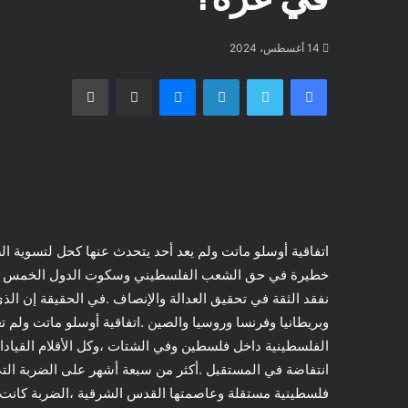
14 أغسطس، 2024
فيسبوك
تويتر
لينكدإن
ماسنجر
مشاركة عبر البريد
طباعة
اتفاقية أوسلو ماتت ولم يعد أحد يتحدث عنها كحل لتسوية ال
خطيرة في حق الشعب الفلسطيني وسكوت الدول الخمس الد
نفقد الثقة في تحقيق العدالة والإنصاف .في الحقيقة إن الذ
وبريطانيا وفرنسا وروسيا والصين .اتفاقية أوسلو ماتت ولم
الفلسطينية داخل فلسطين وفي الشتات ،وكل الأقلام القيادات ا
انتفاضة في المستقبل .أكثر من سبعة أشهر على الضربة التي ت
فلسطينية مستقلة وعاصمتها القدس الشرقية ،الضربة كانت مف