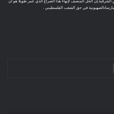
الشرقية.إن الحل المنصف لإنهاء هذا الصراع الذي عمر طويلا هو أن
ممارساتالصهيونية في حق الشعب الفلسطيني .
*كلمات* .. في المغرب وحافة الهاوية–
هجرة الآلاف بعد خطاب العرش… رسالة
احتجاج اجتماعي أم ورقة سياسية؟
طباعة
سبتة… حين عَبَرَ الوطنُ إلى ثَغْره”
ضرورة الكشف عن مدبري جريمة العبور
لسبتة ومليلية التي دهب ضحيتها عشرات
الأبرياء