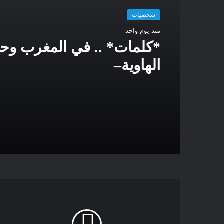
شخصيات
منذ يوم واحد
*كلمات* .. في المغرب و
الهاوية–