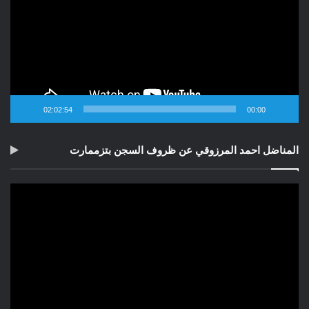
02:02:54
00:00
المناضل احمد المرزوقي عن ظروف السجن بتزممارت
مشغل
الفيديو