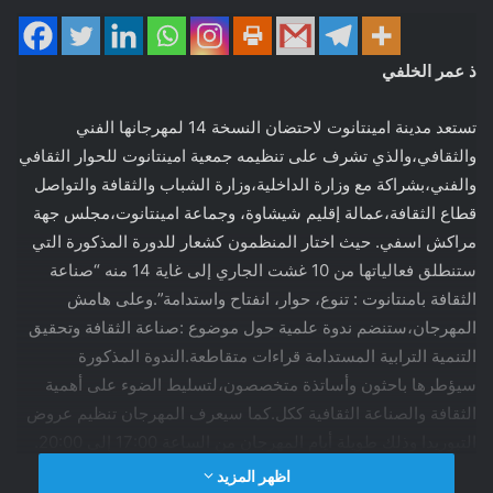
ذ عمر الخلفي
تستعد مدينة امينتانوت لاحتضان النسخة 14 لمهرجانها الفني
والثقافي،والذي تشرف على تنظيمه جمعية امينتانوت للحوار الثقافي
والفني،بشراكة مع وزارة الداخلية،وزارة الشباب والثقافة والتواصل
قطاع الثقافة،عمالة إقليم شيشاوة، وجماعة امينتانوت،مجلس جهة
مراكش اسفي. حيث اختار المنظمون كشعار للدورة المذكورة التي
ستنطلق فعالياتها من 10 غشت الجاري إلى غاية 14 منه “صناعة
الثقافة بامنتانوت : تنوع، حوار، انفتاح واستدامة”.وعلى هامش
المهرجان،ستنضم ندوة علمية حول موضوع :صناعة الثقافة وتحقيق
التنمية الترابية المستدامة قراءات متقاطعة.الندوة المذكورة
سيؤطرها باحثون وأساتذة متخصصون،لتسليط الضوء على أهمية
الثقافة والصناعة الثقافية ككل.كما سيعرف المهرجان تنظيم عروض
التبوريدا وذلك طويلة أيام المهرجان من الساعة 17:00 إلى 20:00.
ويهدف المهرجان الذي ستعرف دورته 14 مشاركة أسماء فنية
اظهر المزيد