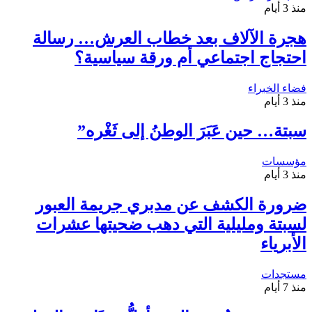
منذ 3 أيام
هجرة الآلاف بعد خطاب العرش… رسالة
احتجاج اجتماعي أم ورقة سياسية؟
فضاء الخبراء
منذ 3 أيام
سبتة… حين عَبَرَ الوطنُ إلى ثَغْره”
مؤسسات
منذ 3 أيام
ضرورة الكشف عن مدبري جريمة العبور
لسبتة ومليلية التي دهب ضحيتها عشرات
الأبرياء
مستجدات
منذ 7 أيام