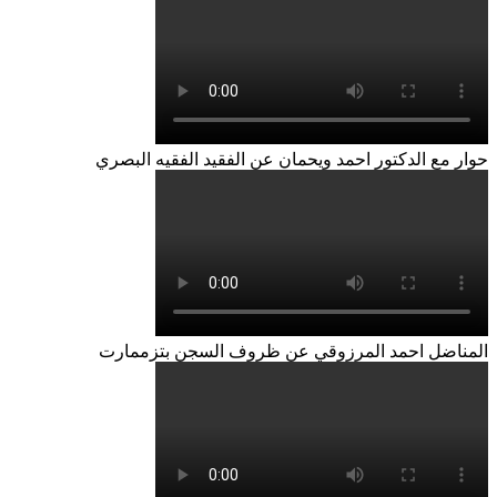
حوار مع الدكتور احمد ويحمان عن الفقيد الفقيه البصري
المناضل احمد المرزوقي عن ظروف السجن بتزممارت