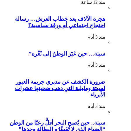
منذ 12 ساعة
هجرة الآلاف بعد خطاب العرش… رسالة
احتجاج اجتماعي أم ورقة سياسية؟
منذ 3 أيام
سبتة… حين عَبَرَ الوطنُ إلى ثَغْره”
منذ 3 أيام
ضرورة الكشف عن مدبري جريمة العبور
لسبتة ومليلية التي دهب ضحيتها عشرات
الأبرياء
منذ 3 أيام
سبتة.. حين يُصبح البحر أقلُّ رعبًا من الوطن
“الضياع الذي لا تُفَسِّرُه البطالة وحدها”