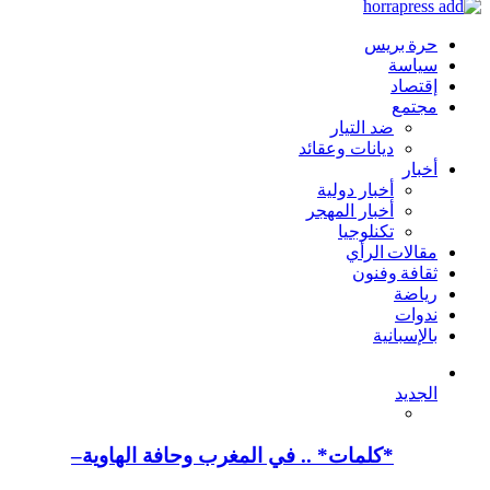
حرة بريس
سياسة
إقتصاد
مجتمع
ضد التيار
ديانات وعقائد
أخبار
أخبار دولية
أخبار المهجر
تكنلوجيا
مقالات الرأي
ثقافة وفنون
رياضة
ندوات
بالإسبانية
الجديد
*كلمات* .. في المغرب وحافة الهاوية–