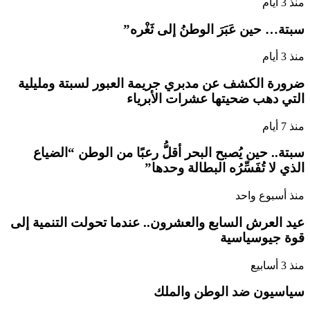
منذ 3 أيام
سبتة… حين عَبَرَ الوطنُ إلى ثَغْره”
منذ 3 أيام
ضرورة الكشف عن مدبري جريمة العبور لسبتة ومليلية
التي دهب ضحيتها عشرات الأبرياء
منذ 7 أيام
سبتة.. حين يُصبح البحر أقلُّ رعبًا من الوطن “الضياع
الذي لا تُفَسِّرُه البطالة وحدها”
منذ أسبوع واحد
عيد العرش السابع والعشرون.. عندما تحولت التنمية إلى
قوة جيوسياسية
منذ 3 أسابيع
سياسيون ضد الوطن والملك