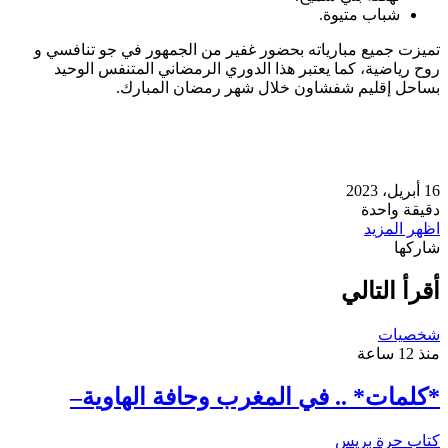
شباب متيوة.
تميزت جميع مبارياته بحضور غفير من الجمهور في جو تنافسي و
روح رياضية، كما يعتبر هذا الدوري الرمضاني المتنفس الوحيد
بساحل إقليم شفشاون خلال شهر رمضان المبارك.
16 أبريل، 2023
دقيقة واحدة
اظهر المزيد
شاركها
تويتر
طباعة
تيلقرام
لينكدإن
واتساب
ماسنجر
ماسنجر
فيسبوك
مشاركة
عبر
أقرأ التالي
البريد
شخصيات
منذ 12 ساعة
*كلمات* .. في المغرب وحافة الهاوية–
كتاب حرة بريس