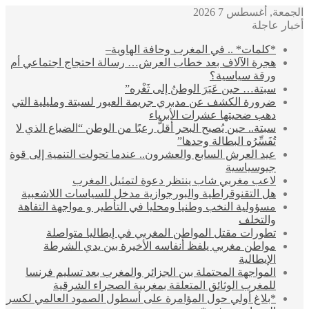
الجمعة, أغسطس 7 2026
أخبار عاجلة
*كلمات* .. في المغرب وحافة الهاوية–
هجرة الآلاف بعد خطاب العرش… رسالة احتجاج اجتماعي أم
ورقة سياسية؟
سبتة… حين عَبَرَ الوطنُ إلى ثَغْره”
ضرورة الكشف عن مدبري جريمة العبور لسبتة ومليلية التي
دهب ضحيتها عشرات الأبرياء
سبتة.. حين يُصبح البحر أقلُّ رعبًا من الوطن “الضياع الذي لا
تُفَسِّرُه البطالة وحدها”
عيد العرش السابع والعشرون.. عندما تحولت التنمية إلى قوة
جيوسياسية
لاعب مغربي شاب ينتظر دعوة لتمثيل المغرب
هل التقنوقراطية والبورجوازية مدخل للسياسات اللاشعبية
مسؤولية النخب وطنيا ومحليا في التأطير و مواجهة التفاهة
والتخلف
تطورات مقتل المواطن المغربي في إيطاليا متواصلة
مواطن مغربي يلفظ أنفاسه الأخيرة بين يدي الشرطة
الإيطالية
المواجهة المحتملة بين الجزائر والمغرب بعد تسليم فرنسا
للمغرب الوثائق المتعلقة بمغربية الصحراء الشرقية
*بلاغ أولي حول المؤامرة على أسطول الصمود العالمي لكسر