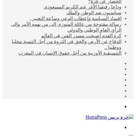
الحصار عن غزة*
وداعا رفيقنا الأغر عبد الكريم المسعودي
سياسيون ضد الوطن والملك
إفساد السياسة وإعطاب الوعي وساعة التغيير .
رسالة مفتوحة من عائلة المنوزي إلى من يهمه الأمر وإلى
الرأي العام الوطني والدولي
كرة القدم أصبحت مصدر الفتن في العالم
الدفاع عن الأرض والحق في الثروة من أجل التنمية محليا
ووطنيا ..
التنسيقية الأوربية من أجل حقوق الإنسان في المغرب
إضافة
مقال
عمود
تسجيل
عشوائي
جانبي
انستقرام
الدخول
يوتيوب
تويتر
فيسبوك
القائمة
بحث
عن