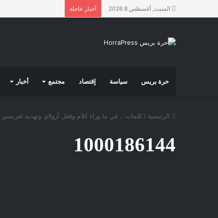
السبت, أغسطس 8 2026
أخبار عاجلة
حرة بريس
سياسة
إقتصاد
مجتمع
أخبار
الرئيسية
/
كلمات .. في ما وراء كلام وفعل أزولاي وتهديد لغريسي
1000186144