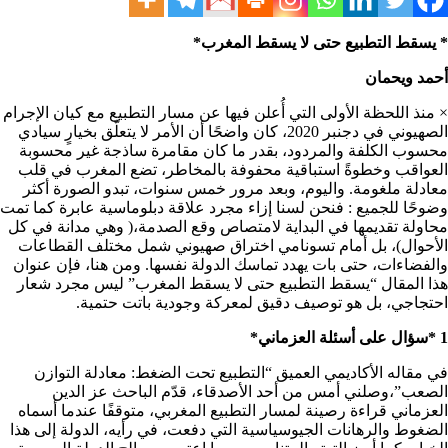
* يسقط التطبيع حتى لا يسقط المغرب*
أحمد ويحمان
× منذ اللحظة الأولى التي أُعلن فيها عن مسار التطبيع مع كيان الإجرام
الصهيوني في دجنبر 2020، كان واضحًا أن الأمر لا يتعلّق بخيارٍ سيادي
محسوب الكلفة والمردود، بقدر ما كان مقامرة ساذجة غير محسوبة
العواقب وخطوةً استباقية محفوفة بالمخاطر، تضع المغرب في قلب
معادلة ملغومة. واليوم، وبعد مرور خمس سنوات، تبدو الصورة أكثر
وضوحًا للجميع : فنحن لسنا إزاء مجرد علاقة دبلوماسية عابرة كما تمت
محاولة تقديمها في البداية لامتصاص وقع الصدمة،( وهي مدانة في كل
الأحوال)، بل أمام تسونامي اختراق صهيوني شمل مختلف القطاعات
والفضاءات، حتى بات يهدد تماسك الدولة نفسها. ومن هنا، فإن عنوان
هذا المقال “يسقط التطبيع حتى لا يسقط المغرب” ليس مجرد شعار
احتجاجي، بل هو توصيف دقيق لمعركة وجودية باتت حتمية.
1 *سؤال على أسئلة العزماني*
في مقاله الأكاديمي العميق “التطبيع تحت الضغط: معادلة التوازن
الصعب”،وصلني أمس من أحد الأصدقاء، قدّم الباحث عز الدين
العزماني قراءة رصينة لمسار التطبيع المغربي، متوقفًا عندما أسماه
الضغوط والرهانات الجيوسياسية التي دفعت، في رأيه، الدولة إلى هذا