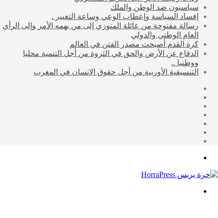
سياسيون ضد الوطن والملك
إفساد السياسة وإعطاب الوعي وساعة التغيير .
رسالة مفتوحة من عائلة المنوزي إلى من يهمه الأمر وإلى الرأي
العام الوطني والدولي
كرة القدم أصبحت مصدر الفتن في العالم
الدفاع عن الأرض والحق في الثروة من أجل التنمية محليا
ووطنيا ..
التنسيقية الأوربية من أجل حقوق الإنسان في المغرب
إضافة
مقال
عمود
تسجيل
عشوائي
جانبي
انستقرام
الدخول
يوتيوب
تويتر
فيسبوك
القائمة
بحث
عن