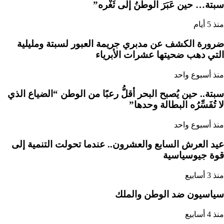
سبتة… حين عَبَرَ الوطنُ إلى ثَغْره”
منذ 5 أيام
ضرورة الكشف عن مدبري جريمة العبور لسبتة ومليلية
التي دهب ضحيتها عشرات الأبرياء
منذ أسبوع واحد
سبتة.. حين يُصبح البحر أقلُّ رعبًا من الوطن “الضياع الذي
لا تُفَسِّرُه البطالة وحدها”
منذ أسبوع واحد
عيد العرش السابع والعشرون.. عندما تحولت التنمية إلى
قوة جيوسياسية
منذ 3 أسابيع
سياسيون ضد الوطن والملك
منذ 4 أسابيع