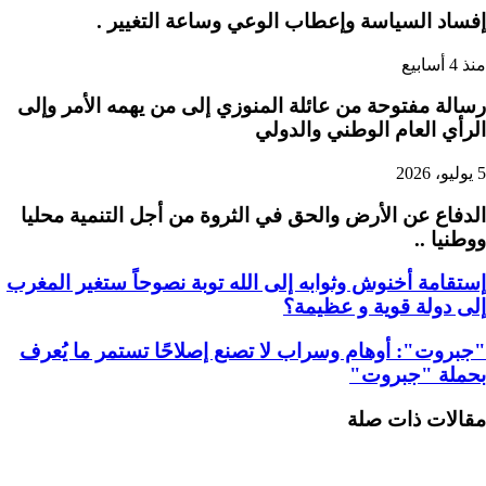
إفساد السياسة وإعطاب الوعي وساعة التغيير .
منذ 4 أسابيع
رسالة مفتوحة من عائلة المنوزي إلى من يهمه الأمر وإلى
الرأي العام الوطني والدولي
5 يوليو، 2026
الدفاع عن الأرض والحق في الثروة من أجل التنمية محليا
ووطنيا ..
إستقامة أخنوش وثوابه إلى الله توبة نصوحاً ستغير المغرب
إلى دولة قوية و عظيمة؟
"جبروت": أوهام وسراب لا تصنع إصلاحًا تستمر ما يُعرف
بحملة "جبروت"
مقالات ذات صلة