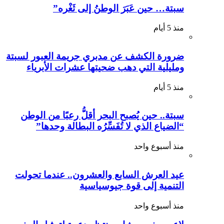
سبتة… حين عَبَرَ الوطنُ إلى ثَغْره”
منذ 5 أيام
ضرورة الكشف عن مدبري جريمة العبور لسبتة
ومليلية التي دهب ضحيتها عشرات الأبرياء
منذ 5 أيام
سبتة.. حين يُصبح البحر أقلُّ رعبًا من الوطن
“الضياع الذي لا تُفَسِّرُه البطالة وحدها”
منذ أسبوع واحد
عيد العرش السابع والعشرون.. عندما تحولت
التنمية إلى قوة جيوسياسية
منذ أسبوع واحد