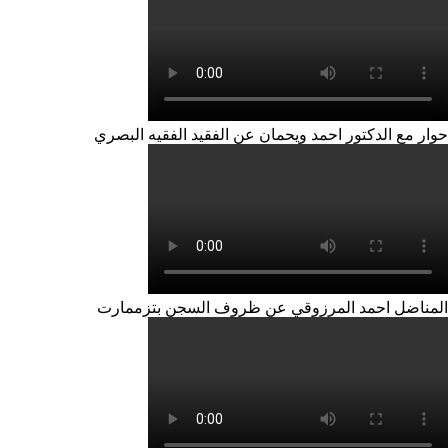
حوار مع الدكتور احمد ويحمان عن الفقيد الفقيه البصري
المناضل احمد المرزوقي عن ظروف السجن بتزممارت