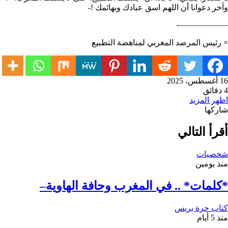
وآخر دعوانا أن اللهم اسق عبادك وبهائمك !-
——————-
× رئيس المرصد المغربي لمناهضة التطبيع
16 أغسطس، 2025
4 دقائق
اظهر المزيد
شاركها
ويتر
باعة
يلقرام
ينكدإن
اتساب
اسنجر
اسنجر
يسبوك
شاركة
بر
أقرأ التالي
لبريد
شخصيات
منذ يومين
*كلمات* .. في المغرب وحافة الهاوية–
كتاب حرة بريس
منذ 5 أيام