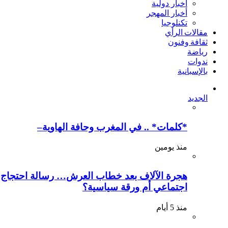
أخبار دولية
أخبار المهجر
تكنلوجيا
مقالات الرأي
ثقافة وفنون
رياضة
ندوات
بالإسبانية
الجديد
*كلمات* .. في المغرب وحافة الهاوية–
منذ يومين
هجرة الآلاف بعد خطاب العرش… رسالة احتجاج
اجتماعي أم ورقة سياسية؟
منذ 5 أيام