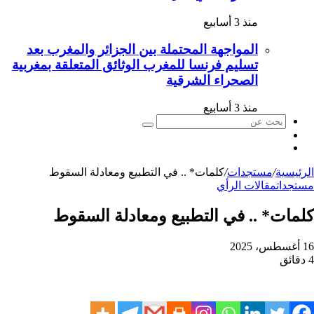
منذ 3 أسابيع
المواجهة المحتملة بين الجزائر والمغرب بعد
تسليم فرنسا للمغرب الوثائق المتعلقة بمغربية
الصحراء الشرقية
منذ 3 أسابيع
بحث
الوضع
عن
مقال
المظلم
عشوائي
الرئيسية
/
مستجدات
/
كلمات* .. في التطبيع ومعادلة السقوط
مستجدات
مقالات الرأي
كلمات* .. في التطبيع ومعادلة السقوط
16 أغسطس، 2025
4 دقائق