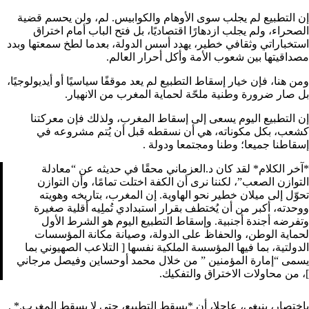
إن التطبيع لم يجلب سوى الأوهام والكوابيس. لم، ولن يحسم قضية
الصحراء، ولم يجلب ازدهارًا اقتصاديًا، بل فتح الباب أمام اختراق
استخباراتي وثقافي خطير، يهدد أسس الدولة، بعدما لطخ سمعتها وبدد
مصداقيتها بين شعوب الأمة وأكل أحرار العالم.
ومن هنا، فإن خيار إسقاط التطبيع لم يعد موقفًا سياسيًا أو أيديولوجيًا،
بل صار ضرورة وطنية ملحّة لحماية المغرب من الانهيار.
إن التطبيع اليوم يسعى إلى إسقاط المغرب، ولذلك فإن معركتنا
كشعب، بكل مكوناته، هي أن نسقطه قبل أن يُتم مشروعه في
إسقاطنا جميعا؛ وطنا ومجتمعا ودولة .
*آخر الكلام* لقد كان د.العزماني محقًا في حديثه عن “معادلة
التوازن الصعب”، لكننا نرى أن الكفة اختلت تمامًا، وأن التوازن
تحوّل إلى ميلان خطير نحو الهاوية. إن المغرب، بتاريخه وهويته
ووحدته، أكبر من أن يُختطف بقرار استبدادي تُملِيه أقلية صغيرة
وتفرضه أجندة أجنبية. وإسقاط التطبيع اليوم هو الشرط الأول
لحماية الوطن، والحفاظ على الدولة، وصيانة مكانة المؤسسات
الدولتية، بما فيها المؤسسة الملكية نفسها [ التلاعب الصهيوني بما
يسمى “إمارة المؤمنين ” من خلال محمد أوحساين وفيصل مرجاني
]، من محاولات الاختراق والتفكيك.
باختصار، ينبغي، عاجلا، أن *يسقط التطبيع، حتى لا يسقط المغرب.* .