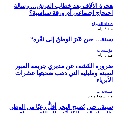
هجرة الآلاف بعد خطاب العرش… رسالة
احتجاج اجتماعي أم ورقة سياسية؟
فضاء الخبراء
منذ 5 أيام
سبتة… حين عَبَرَ الوطنُ إلى ثَغْره”
مؤسسات
منذ 5 أيام
ضرورة الكشف عن مدبري جريمة العبور
لسبتة ومليلية التي دهب ضحيتها عشرات
الأبرياء
مستجدات
منذ أسبوع واحد
سبتة.. حين يُصبح البحر أقلُّ رعبًا من الوطن