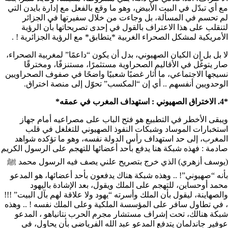
مع أي تبدّل في البيت الأبيض، وهو ما وقع بالفعل مع إدارة بايدن التي
لم تحسم في المسألة، بل وجاءت من خلال سفيرتها في الجزائر
لتنقلب على هذا الاعتراف بالقول في إحدى تصريحاتها بأن الرؤية
الأمريكية لمشكل الصحراء الغربية *يتطابق* مع الرؤية الجزائرية ! .
لا بل بل إن الكيان الصهيوني، بدل أن يكون “داعمًا” لمغربية الصحراء،
صار يتوغّل في الأقاليم الصحراوية مستثمرًا، مستنزفًا، ومخترقًا
نسيجها الاجتماعي، ما أثار غضبًا شعبيًا واضحًا في صفوف الصحراويين
الوحدويين أنفسهم .. أي إن “المكسب” تحوّل إلى منصة اختراق.
*4. الاختراق الصهيوني : استهداف المغرب في عمقه*
ويبقى الأخطر في التطبيع هو فتح الباب على مصراعيه أمام جهاز
استخبارات الموساد وشبكات النفوذ الصهيوني للتغلغل في قلب
المغرب، إلى حد استهداف رأس الدولة نفسه، وهو ما تؤكده شواهد
صادمة : فهذه شبكة هنا يدفع بأحد أعضائها للتهجم على الرسول الكريم
(يوسف أزهري) الذي خرج بتصريح علني يصف فيه الرسول محمد ﷺ
بأنه “صهيوني”! .. وهذه شبكة هناك يدفعون بأحد أعضائها، هو المدعو
محمد أوحساين، للتهجم على الملك ويقول، بعد الإشادة باليهود
والصهاينة، ليقول بأن الملك وأسرته “يهود ولا علاقة لهم بآل البيت” !!!
، في تطاول سافر على المؤسسة الملكية وعلى الملك نفسه ! .. وهذه
شبكة هنالك، تحت إشراف مستشار مجرم الحرب نتانياهو ، المدعو
عوفير جاندلمان يتدفع المدعو عبد الله الفرياضي بأن يحاول، في