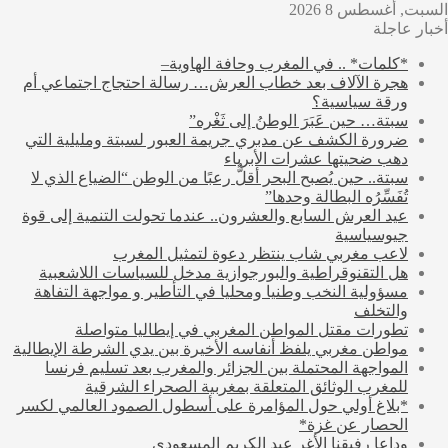
السبت, أغسطس 8 2026
أخبار عاجلة
*كلمات* .. في المغرب وحافة الهاوية–
هجرة الآلاف بعد خطاب العرش… رسالة احتجاج اجتماعي أم
ورقة سياسية؟
سبتة… حين عَبَرَ الوطنُ إلى ثَغْره”
ضرورة الكشف عن مدبري جريمة العبور لسبتة ومليلية التي
دهب ضحيتها عشرات الأبرياء
سبتة.. حين يُصبح البحر أقلُّ رعبًا من الوطن “الضياع الذي لا
تُفَسِّرُه البطالة وحدها”
عيد العرش السابع والعشرون.. عندما تحولت التنمية إلى قوة
جيوسياسية
لاعب مغربي شاب ينتظر دعوة لتمثيل المغرب
هل التقنوقراطية والبورجوازية مدخل للسياسات اللاشعبية
مسؤولية النخب وطنيا ومحليا في التأطير و مواجهة التفاهة
والتخلف
تطورات مقتل المواطن المغربي في إيطاليا متواصلة
مواطن مغربي يلفظ أنفاسه الأخيرة بين يدي الشرطة الإيطالية
المواجهة المحتملة بين الجزائر والمغرب بعد تسليم فرنسا
للمغرب الوثائق المتعلقة بمغربية الصحراء الشرقية
*بلاغ أولي حول المؤامرة على أسطول الصمود العالمي لكسر
الحصار عن غزة*
وداعا رفيقنا الأغر عبد الكريم المسعودي