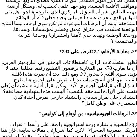
الخيار، كما أبرز التوتر المتنامي بين ما اعتبره مصالح الدولة الرسمية
ومواقف الأغلبية الشعبية. وهو جهد علمي يُحسب له، ويشكّل أرضية
مهمة للنقاش. غير أن السؤال المركزي الذي نطرحه هنا هو : هل بقي
للتوازن الذي يتحدث عنه د العزماني وجود فعلي؟ أم أن الوقائع
المتلاحقة أبانت أن الرهانات الموعودة لم تكن سوى أوهام، بينما النتائج
الواقعية تجسّدت في اختراق عميق وخطير لمؤسساتنا، وسيادتنا،
ووحدتنا الوطنية وتهديد جدي لأمننا واستقرارنا ووحدتنا الترابية
والمجتمعية ؟
*2. معادلة الأرقام: 7٪ تفرض على 93٪*
تُظهر استطلاعات الرأي، كاستطلاعات الباحثين في الباروميتر العربي،
أن ما يقارب 78٪ من المغاربة يرفضون التطبيع رفضا مطلقا، بينما لا
يؤيده سوى أقلية لا تتجاوز 7٪. ومع ذلك، نجد أن صوت هذه الأقلية
القليلة، هو الذي أصبح سياسة دولة تفرض على الجميع.هنا يطرح
السؤال الديمقراطي الجوهري: كيف يمكن لقرار أقلية هامشية أن يُعلي
نفسه على الإرادة الساحقة للشعب؟ أليست هذه استبدادية مضاعفة؟
استبداد داخلي بقرار سيادي، واستبداد خارجي بفرض أجندة كيان
استعماري على وطن كامل؟
*3. الرهانات الجيوسياسية: من أوهام إلى كوابيس*
رُوّج للتطبيع باعتباره ورقة استراتيجية رابحة، على رأسها “اعتراف
أمريكي بمغربية الصحراء”. لكن، كما أشرنا في مقالات سابقة، فإن هذا
الاعتراف، اللاأخلاقي في ذاته، بقي مشروطًا، ملتبسًا، وقابلًا للمراجعة