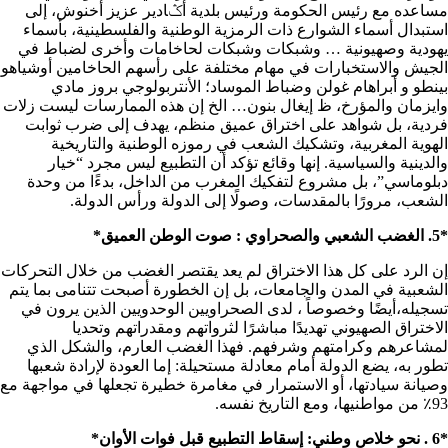
مساعده مع رئيس الحكومة ورئيس بلدية أݣادير عزيز أخنوش، إلى
استبدال أسماء الشوارع ذات الرمزية الوطنية والفلسطينية، بأسماء
يهودية وصهيونية … وشبكات وشبكات لحاخامات وأخرى لضباط في
الجيش والاستخبارات في مهام مختلفة على رأسهم الحاخامين أوشياهو
بينطو و أبراهام غولن وضباط الموساد؛ الأنتربولوجي بروز مادي
وايزمان والمؤرخ، ظ إيغال بنون… الخ إن هذه الممارسات ليست زلات
فردية، بل شواهد على اختراق عميق منظم، يهدف إلى ضرب ثوابت
الهوية المغربية، وتشكيك الشعب في رموزه الوطنية والتاريخية
والدينية والسياسية. إنها وقائع تؤكد أن التطبيع ليس مجرد “خيار
دبلوماسي”، بل مشروع لتفكيك المغرب من الداخل، بدءًا من وحدة
الشعب، مرورًا بالمقدسات، وصولًا إلى الدولة ورأس الدولة.
*5. الغضب الشعبي والصحراوي : صوت الوطن العميق*
إن الرد على كل هذا الاختراق لم يعد يقتصر الغضب من خلال التحركات
الشعبية في المدن والجامعات، بل إن الخطورة أصبحت تتنامى بما يتم
تسجيله،أيضًا وخصوصاً ، لدى الصحراويين الوحدويين الذين يرون في
الاختراق الصهيوني تهديدًا مباشرًا لثرواتهم ومقدراتهم وتحديا
لمشاعرهم وكرامتهم وشرفهم. فهذا الغضب العارم، والشكل الذي
تطور به، يضع الدولة أمام معادلة مستحيلة: إما العودة لإرادة شعبها
وصيانة سيادتها، أو الاستمرار في مغامرة خطيرة تجعلها في مواجهة مع
93٪ من مواطنيها، ومع التاريخ نفسه.
*6 . نحو خلاص وطني: إسقاط التطبيع قبل فوات الأوان*