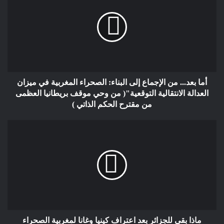
السادس دينامية دبلوماسية غير مسبوقة، يقطف ثمرة هذا العمل
المتقن.
فمع انضمام بريطانيا إلى موقف كل من الولايات المتحدة وفرنسا،
أصبح 3 من أصل 5 أعضاء دائمين في مجلس الأمن يعترفون فعلياً
بسيادة المغرب على صحرائه ويدعمون مخطط الحكم الذاتي كحل
أما بعد... من الإجماع إلى البناء: الصحراء المغربية في ميزان
وحيد قابل للتنفيذ.
العدالة الانتقالية التوقعية"( من وحي موقف بريطانيا العظمى
من مقترح الحكم الذاتي )
الأوراق التي غيرت ميزان القوى
1- مشروع “إكسلينكس”: جسر الطاقة البديلة
لندن ليست ساذجة. مصالحها الاستراتيجية اليوم تمر عبر تأمين
مصادر طاقة نظيفة وموثوقة بعد البريكسيت.
مشروع الربط الكهربائي “إكسلينكس” مع المغرب — الذي سيزود 7
ملايين منزل بريطاني بالكهرباء النظيفة بحلول 2030 — لا يمكن أن
ماذا بقي للجزائر بعد اعتراف كينيا وغانا لمغربية الصحراء