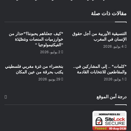
يتحقق دون استقرار شامل في الصحراء المغربية.
مقالات ذات صلة
هكذا، صار دعم الوحدة الترابية للمغرب شرطاً استباقياً لإنجاح واحدة
من أضخم صفقات الطاقة البريطانية المستقبلية.
التنسيقية الأوربية من أجل حقوق
*كيف جعلناهم يحبوننا؟*حذار من
2- المغرب كـ”بوابة إفريقيا”
الإنسان في المغرب
خوارزميات المنصات ومَصْيَدَة
“الفيكتيمولوجيا “
4 يوليو، 2026
2 يوليو، 2026
بريطانيا الخارجة من الاتحاد الأوروبي تحتاج اليوم إلى موطئ قدم
حقيقي في إفريقيا.
*كلمات* .. إلى المشاركين في..
بنخضراء من غزة مغربي فلسطيني
والمقاطعين للانتخابات القادمة
يكتب بحرقة من عين المكان
في هذه المعادلة، المغرب ليس مجرد شريك، بل بوابة تنموية
1 يوليو، 2026
29 يونيو، 2026
ولوجستية، خاصة مع أقاليمه الجنوبية التي تشهد طفرة اقتصادية
(ميناء الداخلة الأطلسي، مناطق التجارة الحرة، البنية التحتية
درجة أمن الموقع
الحديثة).
لندن تدرك أن تجاهل هذه الدينامية سيعني ترك الساحة للمنافسين
(الاتحاد الأوروبي، والصين).