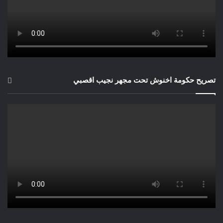
إنها معركة الشرعية والحق ضد محاولات الابتزاز والتضليل. ومع كل
صفعة دبلوماسية جديدة، تتأكد الحقيقة: الصحراء مغربية، وستظل
مغربية، بفضل تلاحم الشعب والقيادة والرؤية الملكية الثاقبة.
كما قلنا المعركة لم تنتهِ بعد. المغرب يواصل، بخطى هادئة ورؤية
تصريح حكومة اخنوش تحت مجهر نجيب اقصبي
استراتيجية، العمل على إقناع روسيا والصين، وسيندحر وهم الانفصال
نهائياً.
لقد أثبت المغرب أن القضايا العادلة تحتاج إلى رؤية سياسية
واقتصادية متكاملة.
أما حقوقياً، هو انتصار جديد لمبدأ وحدة الأراضي الوطنية، ولحق
الشعوب في التنمية والاستقرار.
وأكررها بوضوح، كمهتم ومتابع بشكل دقيق لما يقع في المنطقة
المغاربية وشمال إفريقيا:
الصحراء مغربية، وستبقى مغربية.. اليوم،