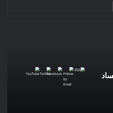
طباعة
المغربية الأذربيجانية
صحيفة التاتس الألمانية: الفائز في التحريض:
حزب البديل من أجل ألمانيا
سومار.. يقترح مجددا منح الجنسية الإسبانية
للصحراويين المولودين قبل 1976 بالصحراء
المغربية
المناظرة الوطنية الثانية للجهوية المتقدمة
بطنجة: الجلسات، الورشات والتوصيات
الخاصة والعامة
ساد
إعلان الرباط الصادر عن اجتماع لجنة إفريقيا
للأممية الإشتراكية
الرباط.. غرفة التجارة والصناعة والخدمات
على إيقاع البلطجة