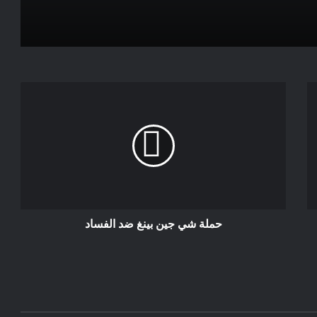
تقرير يوروبول: تصاعد الدعاية الجهادية عبر
الإنترنت، استراتيجيات جديدة وأحداث
محورية في 2023
السلطات اللاتفية تفكك مصنعًا ضخمًا
للسجائر غير القانونية
بالعاصمة الرباط..تأسيس “الملتقى
الصحراوي للدراسات والدبلوماسية
الموازية”.
حملة شي جين بينغ ضد الفساد