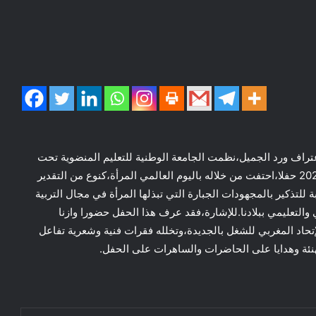
لإعتراف ورد الجميل،نظمت الجامعة الوطنية للتعليم المنضوية تحت
لواء الإتحاد المغربي للشغل بالجديدة يومه الأحد 06 أبريل 2025 حفلا،احتفت من خلاله باليوم العالمي المرأة،كنوع من التقدير
للتذكير بالمجهودات الجبارة التي تبذلها المرأة في مجال التربية
والتعليمي ببلادنا.للإشارة،فقد عرف هذا الحفل حضورا وازنا
إتحاد المغربي للشغل بالجديدة،وتخلله فقرات فنية وشعرية تفاعل
نئة وهدايا على الحاضرات والساهرات على الحفل.
حملة شي جين بينغ ضد الفساد
فؤاد مرادوف يلتقي بالجالية الأذربيجانية
المقيمة في المغرب وأعضاء جمعية الصداقة