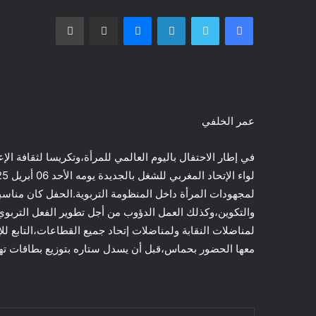
فيسبوك
تويتر
لينكدإن
ماسنجر
مشاركة عبر البريد
طباعة
عمر الخلفي
في إطار الاحتفال باليوم العالمي للمرأة،وتكريسا لثقافة ا
لمجهودات المرأة داخل المنظومة التربوية.الحفل كان مناسبة 
والتكوين،وكذلك العمل الدؤوب من أجل تطوير الفعل التربوي 
لمناضلات النقابة ولمناضلات إتحاد جميع القطاعات،التابع لل
معها الحضور بحماس،قبل أن يسدل ستاره بتوزيع بطاقات ته