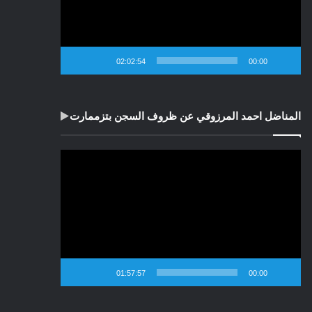
02:02:54
00:00
المناضل احمد المرزوقي عن ظروف السجن بتزممارت
مشغل
الفيديو
01:57:57
00:00