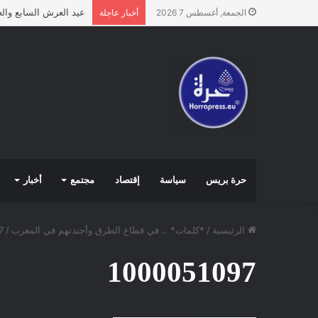
عيد العرش السابع وال
الجمعة, أغسطس 7 2026
أخبار عاجلة
حرة بريس
سياسة
إقتصاد
مجتمع
أخبار
الرئيسية
/
*كلمات* .. في قطاع الطرق وأجندتهم في المغرب
/
7
1000051097