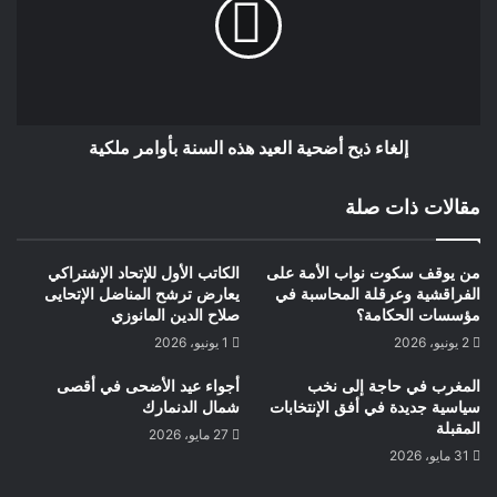
ستسير في نفس الإتجاه لتعزيز الشراكة مع الألمان كباقي الدول
الأخرى كفرنسا وأنجلترا وهولندة وبلجيكا والدنمارك وإسبانيا
والبرتغال وباقي الدول الأخرى والتي أعلنت رسميا دعم مشروع
الحكم الذاتي والإعتراف بمغربية الصحراء.
إلغاء ذبح أضحية العيد هذه السنة بأوامر ملكية
حيمري البشير كوبنهاكن الدنمارك
مقالات ذات صلة
من يوقف سكوت نواب الأمة على
الكاتب الأول للإتحاد الإشتراكي
الفراقشية وعرقلة المحاسبة في
يعارض ترشح المناضل الإتحايى
مؤسسات الحكامة؟
صلاح الدين المانوزي
2 يونيو، 2026
1 يونيو، 2026
المغرب في حاجة إلى نخب
أجواء عيد الأضحى في أقصى
سياسية جديدة في أفق الإنتخابات
شمال الدنمارك
المقبلة
27 مايو، 2026
31 مايو، 2026