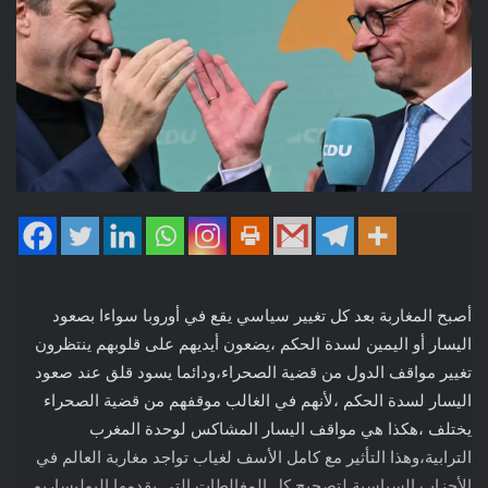
أصبح المغاربة بعد كل تغيير سياسي يقع في أوروبا سواءا بصعود
اليسار أو اليمين لسدة الحكم ،يضعون أيديهم على قلوبهم ينتظرون
تغيير مواقف الدول من قضية الصحراء،ودائما يسود قلق عند صعود
اليسار لسدة الحكم ،لأنهم في الغالب موقفهم من قضية الصحراء
يختلف ،هكذا هي مواقف اليسار المشاكس لوحدة المغرب
الترابية،وهذا التأثير مع كامل الأسف لغياب تواجد مغاربة العالم في
الأحزاب السياسية لتصحيح كل المغالطات التي يقدمها البوليساريو