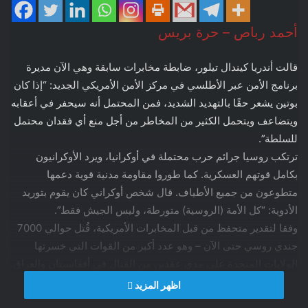
أحمد رباص – حرة بريس
قالت أندريا كيندال تيلور، ضابطة مخابرات سابقة وهي الآن مديرة
برنامج الأمن عبر الأطلسي في مركز الأمن الأمريكي الجديد: “إذا كان
بوتين يشعر حقًا بالتهديد الشديد، فمن المحتمل أنه سيحفر في أعقابه
ويتضاعف ويتحمل الكثير من المخاطر من أجل منع أي فقدان محتمل
للسلطة”.
ترتكب روسيا جرائم حرب محتملة في أوكرانيا، ويرد الأوكرانيون
بكامل قوتهم العسكرية. كما طوروا مقاومة مدنية قوية دعمها
متطوعون من جميع الأطياف. قال شخص أوكراني كان يقوم بتوريد
الأدوية: “كل الأمة (الروسية) متورطة، وليس الجيش فقط”.
وفقا لتقدير متحفظ من قبل المخابرات الأمريكية، قُتل حوالي 7000
جندي روسي حتى الآن – وهو عدد أكبر من القوات التي خسرتها
الولايات المتحدة على مدى عقدين من القتال في أفغانستان والعراق.
لكن الانتكاسة الأولى لروسيا قد تؤدي إلى تكتيكات أكثر وحشية.
اظهر المزيد
“نحن ننظر في أنواع الأعمال الوحشية التي ارتكبتها الحرب العالمية