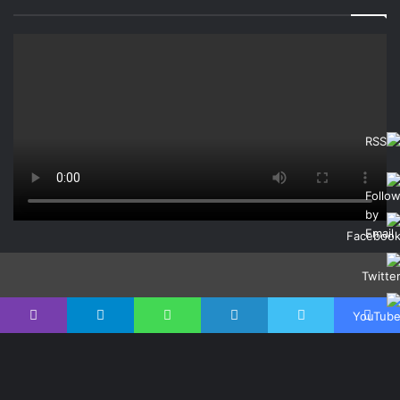
البنيوية تؤثر في صالح روسيا.
كل هذا ينذر بما يمكن أن يكون حربا طويلة الأمد، وكلها موثقة على
أجهزة الأيفون.
يقول صمويل شاراب، الذي يدرس الجيش الروسي في مؤسسة
RAND: “لن يكون الأمر جميلًا”. يعني حصار المدن الأوكرانية الكبرى
“قطع خطوط الإمداد عن مدينة وجعل مقاومة الناس لها أمرا لا يطاق
– لتوليد الاستسلام من خلال إلحاق الألم”.
ومع ذلك، كان أداء روسيا حتى الآن ضعيفًا للغاية لدرجة أن الموازين
قد تميل في النهاية نحو أوكرانيا. يقول مارك هيرتلينج، الذي كان
القائد الأعلى للجيش الأمريكي في اىلقوات الأوروبية قبل تقاعده في
عام 2013، إن الفساد داخل الجيش الروسي أدى إلى إبطاء التقدم.
واضاف القائد العسكري الأمريكي السابق: “لقد نسفوا بالفعل
حشواتهم قليلاً من حيث الصواريخ والقذائف”. “إنهم يواجهون مشكلة
في الحركة، ولديهم مشكلة في إعادة الإمداد. وعندما يتم الجمع بين
يسبوك
تويتر
لينكدإن
واتساب
تيلقرام
ڤايبر
هذين الأمرين، سيواجهون بعض المشاكل الكبيرة”.
ومع ذلك، فإن الآثار القاسية لهذه الحرب لن تكون ملموسة في
Set
أوكرانيا فقط. إنها حقا أزمة عالمية.
Youtub