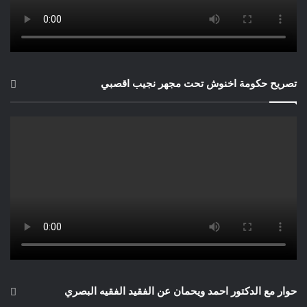
والأسلحة الصغيرة، و 800 من صواريخ ستينغر المضادة للطائرات،
وملايين طلقات الذخيرة.
لكن بايدن رفض فرض الولايات المتحدة لمنطقة حظر طيران في
أوكرانيا، وهي سياسة عسكرية حققت نتائج جيدة بشكل مدهش بين
الأمريكيين ولكنها تعني في الأساس مهاجمة أي طائرة روسية تدخل
تصريح حكومة اخنوش تحت مجهر نجيب اقصبي
المجال الجوي الأوكراني. عارض ثمانية وسبعون من علماء الأمن
القومي منطقة حظر الطيران، قائلين إن هذا السيناريو من شأنه أن
يجعل الولايات المتحدة قريبة جدا من صراع مباشر مع روسيا.
حتى الآن، تعثرت المفاوضات بين روسيا وأوكرانيا. وقال ديمتري
بيسكوف، المتحدث باسم الكرملين، إن القتال يمكن أن يتوقف إذا
وافق الأوكرانيون على الحياد (وليس عضوية الناتو)، ووافقوا على
الاعتراف بشبه جزيرة القرم على أنها روسية ومنطقة دونباس على
أنها منطقة مستقلة.
“هل هذا عرض جاد؟” يتساءل فريد، السفير السابق الذي لديه خبرة
في العمل مع بيسكوف. “يمكن أن يكون ذلك تموضعا. الروس
كذابون”.
أشار زيلينسكي إلى بعض الانفتاح على الحياد، لكن أوكرانيا ستريد
حوار مع الدكتور احمد ويحمان عن الفقيد الفقيه البصري
بعض الضمانات الأمنية الجادة التي ليس من الواضح أن روسيا