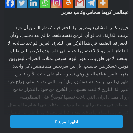
عبدالحي كريط صحافي وكاتب مغربي
حين تتكاثر المشاريع وتضيق بها الجغرافيا، تُضطر السنن أن تعيد
ترتيب الكارثة، كما لو أن الزمن نفسه يلفظ ما لم يعد يحتمل، وكأن
الجغرافيا الضيقة في هذا الركن من الشرق العربي لم تعد صالحة إلا
لتقاطع النيران، لا لاحتضان الحياة. في قلب هذه الأرض التي طالما
ابتلعت الإمبراطوريات، تدور اليوم أشرس تمثلات الصراع، ليس بين
قوتين عسكريتين فحسب، بل بين سرديتين متناقضتين، كل واحدة
منهما تلبس عباءة الحق وهي تسير حفاة على جثث الأبرياء. بين
طهران التي لبست دم دمشق، وتل أبيب التي تقتات على جراح غزة،
تدور آلة التاريخ لا لتعيد نفسها، بل لتُخرج من جوف التكرار ملامح
زوال مقبل. إيران، التي باعت نفسها كوصيٍّ على المظلومية،
سقطت في مستنقع الهيمنة المذهبية، وقتلت في الشام ما لم يقتل
في حروب الفناء، وأحرقت بغداد كما لم تحترق يوماً على يد المغول،
ثم جاء السابع من أكتوبر، واندلع طوفان الأقصى، فلم تفهم طهران أن
اظهر المزيد
التاريخ منحها لحظة لتكفّر بها عن جراح صنعتها بيديها، لحظة تعيد فيها