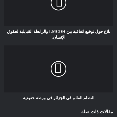
محاور التحالف حتى أصبحت طهران تبحث عن مظلة للاحتماء من
حجارة كانت تصفق لها ذات يوم. الصراع الإيراني الإسرائيلي ليس
مواجهة بين خصمين، بل فضيحة مزدوجة في ساحة مفتوحة، كأن
الشعب الفلسطيني بات ساحة تجريبية لكل من أراد شرعنة
استبداده، بينما الموت يعيد رسم خرائط المعنى من جثث الأطفال
بلاغ حول توقيع اتفاقية بين LMCDH والرابطة القبايلية لحقوق
في غزة، ومن أزقة خان شيخون، ومن صرخات النجف وسجون
الإنسان.
الأهواز. لا فرق بين القاتل بصمت، والقاتل بقصف، وكلاهما يكتب بلغة
الضحية. إننا أمام لحظة تاريخية لا تعترف بالتوازنات التقليدية، لحظة
يشبه فيها التاريخ نفسه، لكنه لا يعيد ذات الملامح، بل يلفظ كل من
استثمر في الخراب، وكل من تاجر بمقاومة بلا كلفة. هذا الصراع ليس
سوى تصادم مشاريع أيديولوجية استبدادية تتنافس على احتلال
العقول قبل الأراضي. فإسرائيل، التي تعيش حالة هلع استراتيجي منذ
السابع من أكتوبر، لم تعد تملك قدرة على احتواء الذاكرة، ولا
السيطرة على السردية، وكل صاروخ تطلقه على غزة يفقدها شيئاً
من شرعيتها الوهمية. وإيران، التي تطالب أمريكا بالوساطة، بعد أن
النظام القائم في الجزائر في ورطة حقيقية
أحرقت سوريا والعراق ولبنان واليمن بذرائع الطائفة، لم تعد تملك
سوى قناعها المهترئ لتستر به جراح التمدد المذهبي الذي استحال
مقالات ذات صلة
انكماشاً وجودياً. كلاهما اليوم يقف عند تخوم السقوط، لا لأنهما انهزما