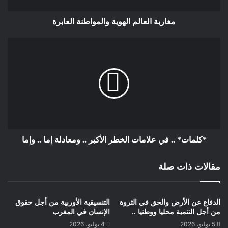
مغاربة العالم الهوية والمواطنة العابرة
خطر عالي، صيام خطر وممنوع.ضعف
الوظيفة الإدراكية، المرأة الحامل التي تتبع
نظاما غذائيا والسكري غير متوازن او
تعالج بالأنسولين، الذبحة الصدرية غير
المستقرة، سوابق من نقص السكر في
الدم، مرض السكري من النوع 1 الغير
متوازن، الفشل الكلوي المتقدم أو غسيل
*كلمات* .. في علامات الخطر الأكبر .. ومعادلة إما .. وإما
الكلى، مرض حاد.- من 3.5 إلى 6: خطر
معتدل، والصيام محفوف بالمخاطر،
مقالات ذات صلة
ويوصى بعدم الصيام الا في حالات
قليلة.المرأة الحامل التي تتبع نظاما غذائيا
الدفاع عن الأرض والحق في الثروة
التنسيقية الأوربية من أجل حقوق
دون ادوية، العمل الذي يتطلب جهدا بدنيا
من أجل التنمية محليا ووطنيا ..
الإنسان في المغرب
قويا، مرض السكري من النوع 2 الغير
5 يوليو، 2026
4 يوليو، 2026