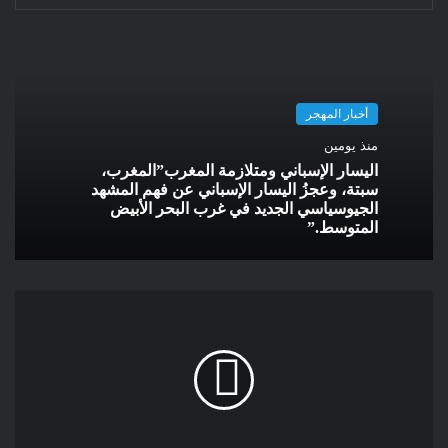
• المرأة الحامل إذا كان هناك خطر عليها أو على الحمل أو الطفل.•
الالتهابات أو الأمراض الحادة.•
المرضى الذين يتلقون علاجا للسرطان:
أخبار المهجر
منذ يومين
6 أشهر بعد العلاج الكيميائي.
اليسار الإسباني ومتلازمة المغرب”المغرب،
سبتة، وعجزُ اليسار الإسباني عن فهم المشهد
• بعض أمراض الجهاز الهضمي مثل القرحة الهضمية النشطة.
الجيوسياسي الجديد في غرب البحر الأبيض
المتوسط.”
مرض السكري:
يبني الأطباء تقييماتهم ونصائحهم على سلم يأخذ في الاعتبار حوالي
خمسة عشر معيارا لتقييم الشخص نفسه ومرض السكري
ورمضان.يؤدي هذا التقييم إلى ثلاثة مستويات من المخاطر.بعض
الأمثلة على مستويات المخاطر لمرضى السكر:
– أكبر من 6: