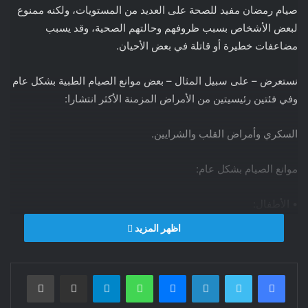
صيام رمضان مفيد للصحة على العديد من المستويات، ولكنه ممنوع
لبعض الأشخاص بسبب ظروفهم وحالتهم الصحية، وقد يسبب
مضاعفات خطيرة أو قاتلة في بعض الأحيان.
نستعرض – على سبيل المثال – بعض موانع الصيام الطبية بشكل عام
وفي فئتين رئيسيتين من الأمراض المزمنة الأكثر انتشارا:
السكري وأمراض القلب والشرايين.
موانع الصيام بشكل عام:
• الأطفال:
اظهر المزيد
بسبب هشاشة صحتهم وفترة النمو والتطور قبل سن البلوغ.•
كبار السن: خطر كبير للإصابة بالجفاف، بالإضافة لمعاناتهم من العديد
فيسبوك
تويتر
لينكدإن
ماسنجر
واتساب
تيلقرام
مشاركة عبر البريد
طباعة
من الأمراض المزمنة.