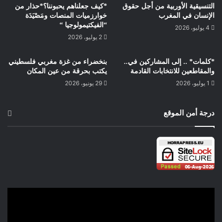
التنسيقية الأوربية من أجل حقوق
*كيف جعلناهم يحبوننا؟*حذار من
الإنسان في المغرب
خوارزميات المنصات ومَصْيَدَة
“الفيكتيمولوجيا “
4 يوليو، 2026
2 يوليو، 2026
*كلمات* .. إلى المشاركين في..
بنخضراء من غزة مغربي فلسطيني
والمقاطعين للانتخابات القادمة
يكتب بحرقة من عين المكان
1 يوليو، 2026
29 يونيو، 2026
درجة أمن الموقع