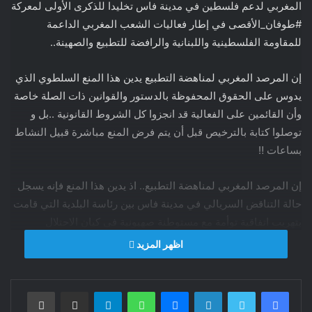
المغربي لدعم فلسطين في مدينة فاس تخليدا للذكرى الأولى لمعركة
#طوفان_الأقصى في إطار فعاليات الشعب المغربي الداعمة
للمقاومة الفلسطينية واللبنانية والرافضة للتطبيع والصهينة..
إن المرصد المغربي لمناهضة التطبيع يدين هذا المنع السلطوي الذي
يدوس على الحقوق المحفوظة بالدستور والقوانين ذات الصلة خاصة
وأن القائمين على الفعالية قد انجزوا كل الشروط القانونية ..بل و
توصلوا كتابة بالترخيص قبل أن يتم فرض المنع مباشرة قبيل النشاط
بساعات ‼️
إن المرصد المغربي لمناهضة التطبيع.. اذ يدين هذا المنع فإنه يسجل
حالة التناقض السريالي في مدينة فاس بين رئاسة البلدية التي قامت
بتهريب اتفاقية توأمة مع مستوطنة صهيونية في كيان الاحتلال
الصهيوني الإرهابي قبل سنتين ..وهي الإتفاقية التي شكلت خيانة
اظهر المزيد
عظمى لإرادة ساكنة فاس التي رفضتها عبر مكونات المجتمع
المدني.. وبين قيام السلطة المحلية بمنع وتضييق نشاط داعم للشعب
فيسبوك
تويتر
لينكدإن
ماسنجر
واتساب
تيلقرام
مشاركة عبر البريد
طباعة
الفلسطيني في دولة ترأس لجنة القدس منذ قرابة نصف قرن ‼️