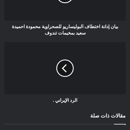
يحكى أنّ كلّ الطّرق كانت سالكة نحو أفغانستان، والبوسنة، وسوريا،
والعراق، وليبيا، لكنّ فلسطين لا طريق إليها. فلسطين وسط العرب
والمسلمين، ولا سبيل لشربة ماء، أو كسرة خبز، أو علبة دواء. إنّ
الطّريق سالك فقط لأمتار من كفن! كفن يحتاجه المسلمين
بيان إدانة اختطاف البوليساريو للصحراوية محمودة احميدة
سعيد بمخيمات تندوف
لرجولتهم، أكثر ممّا يحتاجه الفلسطينيّون لشهدائهم.
أين هي تلك الجماعات “الإسلاميّة” الّتي كان شيوخها يخرجون
كالأورام من شرائط الكاسيت، والمقعّرات الهوائيّة للتّشكيك في
إسلام الآباء والأجداد على مدى قرون من الزّمن؟ كيف كانوا يوصلون
الشّباب المغرّر بهم لكلّ بقاع الدّنيا غير فلسطين؟ هل كانوا “شيوخا”
للإسلام؟ أو “شيخات” لأمريكا وإسرائيل؟ لماذا نجحت تلك الجماعات
فقط في التّخريب الحضاري في سوريا والعراق واليمن؟ لماذا نجحت
فقط في سفك الدّم العربي مسلما كان أم مسيحيّا؟
الرد الإيراني .
إنّ مصيبة هذه الأمّة في انحسار عقلها وتمدّد لسانها. ولهذا يتلاعب بها
مقالات ذات صلة
الفرس والعجم كدمية بلهاء لتأمين مصالحهما. وكلاهما يدركان بأنّ
استمرار المآسي في فلسطين تحديدا، هو تأمين حقيقي لمصالحهما.