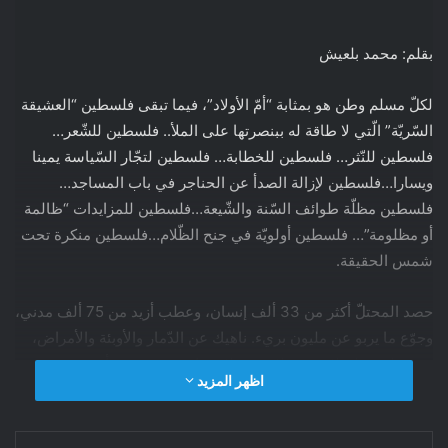
بقلم: محمد بلعيش
لكلّ مسلم وطن هو بمثابة “أمّ الأولاد”، فيما تبقى فلسطين “العشيقة
السّريّة” الّتي لا طاقة له ببنصرتها على الملأ.. فلسطين للشّعر…
فلسطين للنّثر… فلسطين للخطابة… فلسطين لتجّار السّياسة يمينا
ويسارا…فلسطين لإزالة الصدأ عن الحناجر في باب المساجد…
فلسطين مظلّة طوائف السّنة والشّيعة…فلسطين للمزايدات “ظالمة
أو مظلومة”… فلسطين أولويّة في جنح الظّلام…فلسطين منكرة تحت
شمس الحقيقة.
حصد
المحتلّ أكثر من 33 ألف إنسان، وعطب أزيد من 75 ألف مدني،
وجوّع ما يربو عن مليون بريء. ناهيك عن الدّمار والأوبئة والأمراض،
بحيث لم يسلم لا شجر ولا حجر ولا حيوان. وبعد سبعة أشهر من
اظهر المزيد
الخراب، راسل أحد المسلمين المحتلّ قائلا: ” قاصفنا العزيز، خذ
حذرك رجاء، فقد قرّرنا إرسال بعض الحلزونات المسيّرة إلى مجالكم
الجوّي. كما نحيطكم علما أنّنا لا نهدف إلى سفك قطرة دم واحدة، أو
فيسبوك
تويتر
لينكدإن
ماسنجر
واتساب
تيلقرام
مشاركة عبر البريد
طباعة