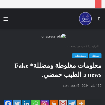
بحث
الق
عن
الرئيسية
/
مجتمع
/
صحتك
صحتك
مستجدات
معلومات مغلوطة ومضللة* Fake
news د الطيب حمضي.
15 يناير، 2024
دقيقة واحدة