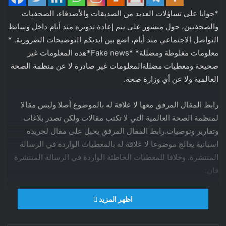
*جوابا على تساؤلات العديد من الصديقات والأصدقاء، الصحفيات
والصحفيين، حول منشور على يتم إعادة تدويره مند أيام داخل وسائط
التواصل الاجتماعي مند أيام، اضع بين ايديكم التوضيحات الضرورية. *
معلومات مغلوطة ومضللة* *Fake news*هده المعلومات غير
صحيحة ومعطيات مضللةالمعلومات غير صادرة لا عن منظمة الصحة
العالمية ولا عن أي وزارة صحة.
رابط المقال المرفق معها لا علاقة له بالموضوع أصلا وليس مقالا
لمنظمة الصحة العالمية التي لا تكتب مقالات ولكن تصدر بلاغات
وتقارير وتوصيات.رابط المقال المرفق يحيل على مقال لجريدة
اسبانية يعالج موضوعا لا علاقة له بالمعطيات الواردة في الرسالة
المنتشرة. وخلافا للمعطيات الخاطئة الواردة في الرسالة المنتشرة
فان:
1. المتحور قيد الانتشار حاليا هو
اظهر المزيد
JN .1 من سلالة BA 2.86 وليس من سلالة