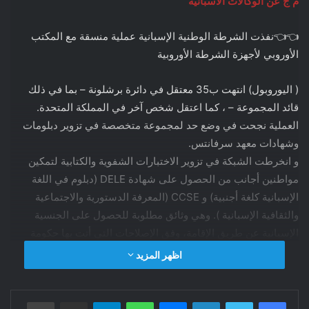
م ج عن الوكالات الاسبانية
👈👈نفذت الشرطة الوطنية الإسبانية عملية منسقة مع المكتب
الأوروبي لأجهزة الشرطة الأوروبية
( اليوروبول) انتهت ب35 معتقل في دائرة برشلونة – بما في ذلك
قائد المجموعة – ، كما اعتقل شخص آخر في المملكة المتحدة.
العملية نجحت في وضع حد لمجموعة متخصصة في تزوير دبلومات
وشهادات معهد سرفانتس.
و انخرطت الشبكة في تزوير الاختبارات الشفوية والكتابية لتمكين
مواطنين أجانب من الحصول على شهادة DELE (دبلوم في اللغة
الإسبانية كلغة أجنبية) و CCSE (المعرفة الدستورية والاجتماعية
والثقافية الإسبانية ). وهي وثائق مطلوبة للحصول على الجنسية
الإسبانية عن طريق الإقامة، وفق الإصلاحات التي أتت بها حكومة
الحزب الشعبي بقيادة راخوي.
اظهر المزيد
و تمكنت الشرطة من تحديد هوية ما يصل إلى 1667 شخصًا اغلبهم
آسيويون، يعتقد أنهم دفعوا ما بين 1000 و 4500 يورو مقابل هذه
فيسبوك
تويتر
لينكدإن
ماسنجر
واتساب
تيلقرام
مشاركة عبر البريد
طباعة
الوثائق (المزورة). و حسب مصادر صحفية فإن الشبكة المسؤولة عن