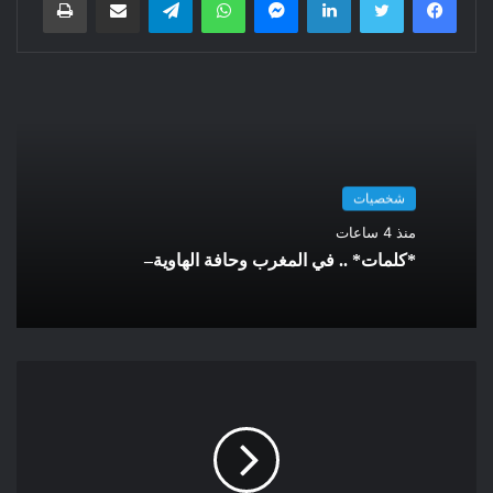
هذا التزوير جنت 4 ملايين يورو.
شخصيات
منذ 4 ساعات
*كلمات* .. في المغرب وحافة الهاوية–