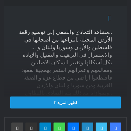
..مشاهد التمادي والسعي إلى توسيع رقعة
الأرض المحتلة بانتزاعها من أصحابها في
فلسطين والأردن وسوريا ولبنان و …
والاستمرار في الترهيب والتقتيل والإبادة
بكل أشكالها وتغيير السكان الأصليين
ومعالمهم وعمرانهم استمر بهمجية لعقود
فاقتطعوا أراضي من قطاع غزة و الضفة
الغربية ومن سوريا و لبنان والاردن
..وبموازاة مع ذلك يتم التمادي بالتطاول
والاعتداء على سيادة دول الشرق الأوسط
اظهر المزيد
وبسط اليد العسكرية والاستخباراتية على
مناطق منها … .. ومسارات ” مافيوزية ”
فيسبوك
تويتر
لينكدإن
ماسنجر
واتساب
تيلقرام
في تنفيذ عمليات اغتيال ممنهج طالت
مشاركة عبر البريد
طباعة
قادة الشعب الفلسطيني والشعب اللبناني