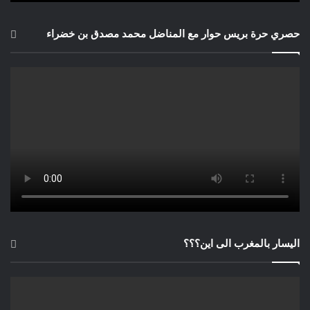
وبمعايير مزدوجة ظالمة ومعتدية ومتآمرة
.. تارودانت الاحد 15 يونيو 2025.
حصري حرة بريس حوار مع المناضل محمد مصدق بن خضراء
اليسار بالمغرب الى اين؟؟؟