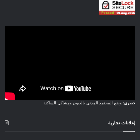
الاقتصادية ومن ثمَّة التنمية بشكل عام.
وفي المقابل، أشارت رئيسة المجلس الوطني لحقوق الإنسان، إلى
أنه علاوة على السالف ذكره فيجب التأكيد على عامل محفز ومهم،
يتمثل في المرونة التي يتحلى بها الإقتصاد المغربي في مواجهة
الصدمات، مشيرة إلى أن البلاد تمكنت من تدبير الإستجابة الإنسانية
لزلزال الأطلس الكبير بنجاح على جميع المستويات، وكذا بلورة
مخطط تنموي طموح لتحرير إمكانات التنمية في الأقاليم الأكثر
تضرراً.
وقالت إن « الزلزال أسفر عن عواقب بشرية و مادية مدمرة، لا سيما
في المجتمعات الجبلية المعزولة، و لكن من غير المرجح أن يكون له
آثار كبيرة على الإقتصاد ».
حصري
: وضع المجتمع المدني بالعيون ومشاكل الساكنة
وفي سياق متصل، أشارت السيدة بوعياش إلى « الحاجة إلى نقلة
نوعية تسمح بتمكين المرأة القروية على المستوى الإقتصادي وتطوير
إعلانات تجارية
وضعها السوسيواقتصادي، و تشكل خطوة حاسمة لتحقيق طموحات
البلاد الأساسية الواردة في النموذج التنموي الجديد ».