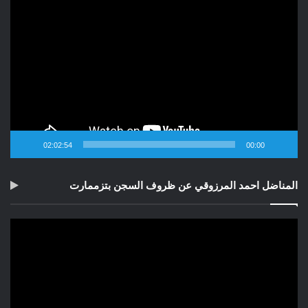
مشغل
الفيديو
02:02:54
00:00
المناضل احمد المرزوقي عن ظروف السجن بتزممارت
مشغل
الفيديو