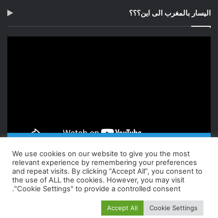
اليسار بالمغرب الى اين؟؟؟
مشغل
الفيديو
02:02:50
00:00
We use cookies on our website to give you the most
relevant experience by remembering your preferences
and repeat visits. By clicking “Accept All”, you consent to
the use of ALL the cookies. However, you may visit
"Cookie Settings" to provide a controlled consent.
Accept All
Cookie Settings