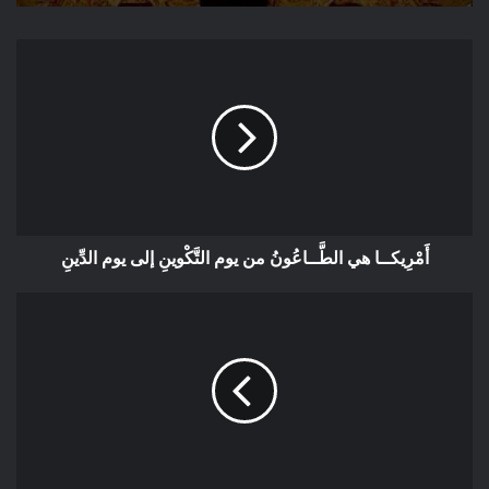
سياسيون ضد الوطن والملك
عيد العرش السابع والعشرون.. عندما تحولت
التنمية إلى قوة جيوسياسية
وقد أشرف كل من الدكتور عبداللطيف مكرم رئيس جامعة الحسن
الأول بسطات، والدكتورة حسنة كجي عميدة كلية العلوم القانونية
والسياسية بذات الجامعة على سير أشغال هذا النشاط الجامعي
الأكاديمي الوازن، الذي عرف حضورًا نوعيًا كبيرًا ومكثفًا، من خلال
أَمْرِيكــا هي الطَّــاعُونُ من يوم التَّكْوينِ إلى يوم الدِّينِ
الفعاليات الأكاديمية المنتمية لمختلف المشارب والتوجهات العلمية
الممثِّلة للمؤسسات الجامعية المغربية وكذا العديد من الهيئات
الدبلوماسية المعتمدة بالمملكة المغربية، علاوة على حضور طُلابي
رفيع ووازن.
إلى ذلك، ألقت السيدة آمنة بوعياش رئيسة المجلس الوطني لحقوق
الإنسان عرضًا مفصلا كان مناسبة للوقوف عند واقع حال التفاوتات
المجالية، وأسبابها المختلفة وآثارها على جهود التنمية البشرية وكذا