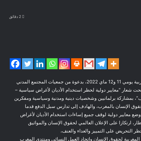
2 دقائق
نحن المشاركون في المؤتمر المنعقد بالرباط بالمملكة المغربية يومي 11 و12 ماي 2022، بدعوة من جمعيات المجتمع المدني
تحت شعار “معايير دولية لحظر استخدام الأديان لأغراض سياسية –
، بمشاركة برلمانيين وشخصيات دينية ومدنية وسياسية ومفكرين
قوق الإنسان بالمغرب، والهادف إلى تدارس سبل الدفع قدما
وضع معايير دولية لوقف جميع إساءات استخدام الأديان لأغراض
ار، ارتكازا على الإعلان العالمي لحقوق الإنسان والمواثيق
ظر التحريض على التمييز والعداء والعنف،
المغربية لحقوق الإنسان واتحاد العمل النسائي ومنتدى المغرب