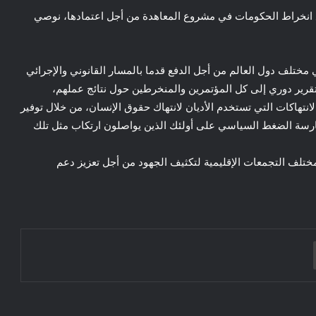
ع انخراط الحكومات في مشروع المعاهدة من أجل اعتمادها، نوصي
 مختلف دول العالم من أجل الدفع قدما بالمسار القانوني والإجرائي
قرير دوري إلى كل المؤتمرين والمنخرطين حول نتائج عملهم،
لانتهاكات التي تستخدم الأديان لانتهاك حقوق الإنسان، من خلال توفير
ارسة الضغط السياسي على أولئك الذين يواصلون ارتكاب مثل تلك
ختلف التجمعات الإقليمية لتكثيف الجهود من أجل تعزيز دعم
اليسار الإسباني ومتلازمة المغرب”المغرب،
سبتة، وعجزُ اليسار الإسباني عن فهم
المشهد الجيوسياسي الجديد في غرب البحر
الأبيض المتوسط.”
طباعة
*كلمات* .. في المغرب وحافة الهاوية–
هجرة الآلاف بعد خطاب العرش… رسالة
احتجاج اجتماعي أم ورقة سياسية؟