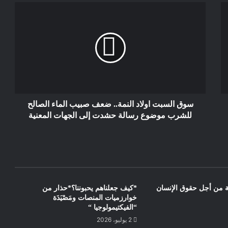
إفساد السياسة وإعطاب الوعي وساعة
التغيير .
رسالة مفتوحة من عائلة المنوزي إلى من
يهمه الأمر وإلى الرأي العام الوطني والدولي
سوق السبت اولاد النمة.. ضعف صبيب الماء الصالح
للشرب موضوع رسالة حشدت إلى الجهات المعنية
بية من أجل حقوق الإنسان
*كيف جعلناهم يحبوننا؟*حذار من
خوارزميات المنصات ومَصْيَدَة
“الفيكتيمولوجيا “
2 يوليو، 2026