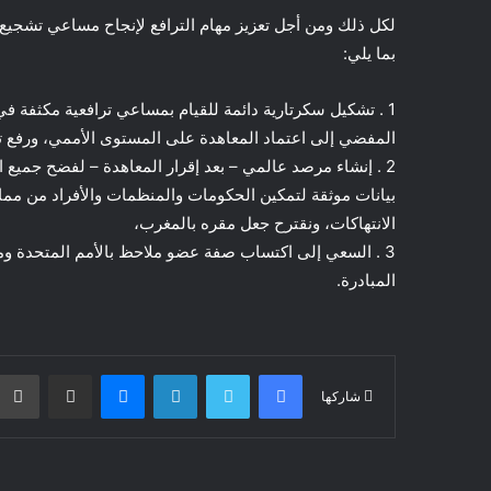
لكل ذلك ومن أجل تعزيز مهام الترافع لإنجاح مساعي تشجي
بما يلي:
1 . تشكيل سكرتارية دائمة للقيام بمساعي ترافعية مكثفة في
المفضي إلى اعتماد المعاهدة على المستوى الأممي، ورفع ت
2 . إنشاء مرصد عالمي – بعد إقرار المعاهدة – لفضح جميع ا
بيانات موثقة لتمكين الحكومات والمنظمات والأفراد من مم
الانتهاكات، ونقترح جعل مقره بالمغرب،
3 . السعي إلى اكتساب صفة عضو ملاحظ بالأمم المتحدة وم
المبادرة.
فيسبوك
تويتر
لينكدإن
ماسنجر
مشاركة عبر البريد
شاركها