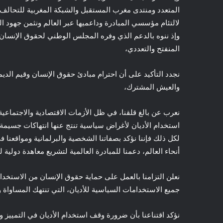
المتعدد ومنتدى مغرب المستقبل والشبكة المغربية للتحال
لالتئام مؤسسي المبادرة وداعميها عبر العالم ونثمن جهود 
وإذ ننوه بالدعم الذي وفره المجلس الوطني لحقوق الإنسان با
المنفتح والتعددي،
نجدد التأكيد على أن احترام مبادئ حقوق الإنسان وقيم الديم
والعيش المشترك،
نعرب عن بالغ قلقنا، في ظل الأزمات الاقتصادية والاجتماعية 
استخدام الأديان لأغراض سياسية تنتج عنها انتهاكات جسيمة
لكل ذلك فإننا نؤكد بصفاتنا الشخصية والبرلمانية ومواقعنا
أنحاء العالم، دعمنا للمبادرة العالمية لتشريع معاهدة دولية
نعلن التزامنا بالعمل على حماية حقوق الإنسان من الاستخد
جميع الاستخدامات السياسية للأديان، التي تنتهك المساواة و
نؤكد اقتناعنا بأن ضرورة وقف استخدام الأديان في التمييز و