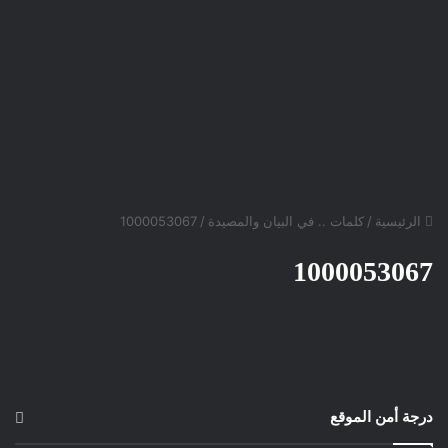
الرئيسية
/
كلمات .. في البيان والمصيدة
/
1000053067
1000053067
درجة أمن الموقع